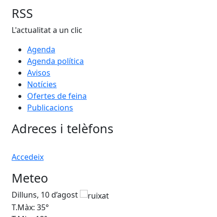
RSS
L'actualitat a un clic
Agenda
Agenda política
Avisos
Notícies
Ofertes de feina
Publicacions
Adreces i telèfons
Accedeix
Meteo
Dilluns, 10 d’agost
Dim
T.Màx: 35°
T.M