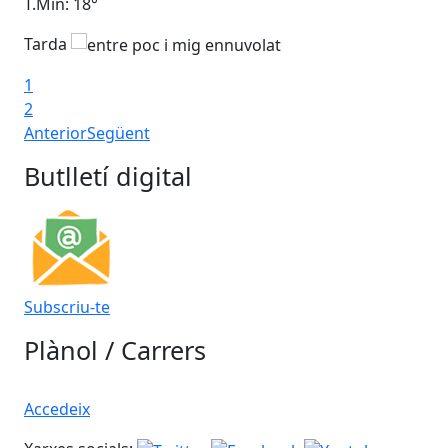
T.Min: 18°
T.M
Tarda
Ta
1
2
Anterior
Següent
Butlletí digital
Subscriu-te
Plànol / Carrers
Accedeix