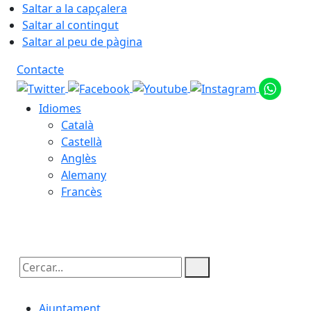
Saltar a la capçalera
Saltar al contingut
Saltar al peu de pàgina
Contacte
Idiomes
Català
Castellà
Anglès
Alemany
Francès
10.08.2026 | 07:18
Cercar:
Ajuntament