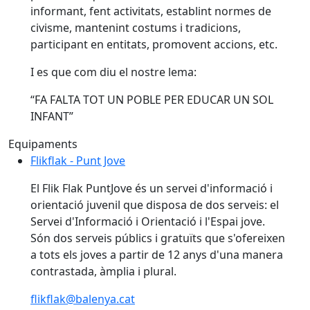
informant, fent activitats, establint normes de
civisme, mantenint costums i tradicions,
participant en entitats, promovent accions, etc.
I es que com diu el nostre lema:
“FA FALTA TOT UN POBLE PER EDUCAR UN SOL
INFANT”
Equipaments
Flikflak - Punt Jove
Flikflak - Punt Jove
El Flik Flak PuntJove és un servei d'informació i
orientació juvenil que disposa de dos serveis: el
Servei d'Informació i Orientació i l'Espai jove.
Són dos serveis públics i gratuïts que s'ofereixen
a tots els joves a partir de 12 anys d'una manera
contrastada, àmplia i plural.
flikflak@balenya.cat