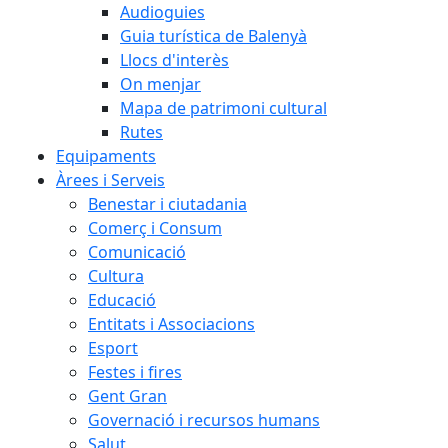
Audioguies
Guia turística de Balenyà
Llocs d'interès
On menjar
Mapa de patrimoni cultural
Rutes
Equipaments
Àrees i Serveis
Benestar i ciutadania
Comerç i Consum
Comunicació
Cultura
Educació
Entitats i Associacions
Esport
Festes i fires
Gent Gran
Governació i recursos humans
Salut