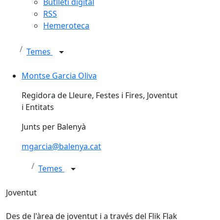
Butlletí digital
RSS
Hemeroteca
Temes
Montse Garcia Oliva
Montse Garcia Oliva
Regidora de Lleure, Festes i Fires, Joventut
i Entitats
Junts per Balenyà
mgarcia@balenya.cat
Temes
Joventut
Des de l'àrea de joventut i a través del Flik Flak