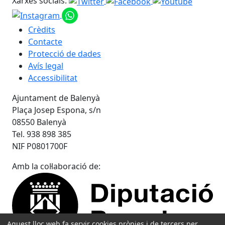
Xarxes socials:
Crèdits
Contacte
Protecció de dades
Avís legal
Accessibilitat
Ajuntament de Balenyà
Plaça Josep Espona, s/n
08550 Balenyà
Tel. 938 898 385
NIF P0801700F
Amb la col·laboració de:
Aquest lloc web fa servir cookies pròpies i de tercers per