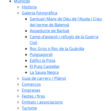
Municipi
Història
Galeria fotogràfica
Santuari Mare de Déu de l'Ajuda i Creu
del terme de Balenyà
Aqüeducte de Barbat
Camp d'aviació i refugis de la Guerra
Civil
Roc Gros o Roc de la Guàrdia
Puigsagordi
Edifici la Pista
El Puig Castellar
La Sauva Negra
Guia de carrers / Plànol
Comerços
Empreses
Festes i fires
Entitats i associacions
Turisme