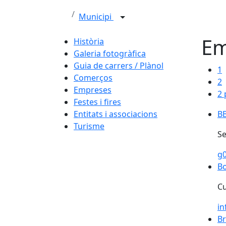
Municipi
Em
Història
Galeria fotogràfica
Guia de carrers / Plànol
1
Comerços
2
Empreses
2 
Festes i fires
Entitats i associacions
B
B
Turisme
Se
g
Bo
Bo
Cu
i
Br
Br