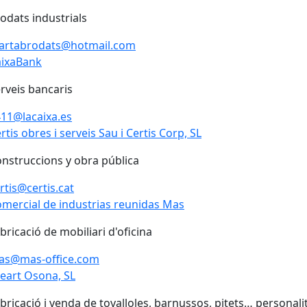
odats industrials
artabrodats@hotmail.com
aixaBank
aixaBank
rveis bancaris
11@lacaixa.es
rtis obres i serveis Sau i Certis Corp, SL
rtis obres i serveis Sau i Certis Corp, SL
nstruccions y obra pública
rtis@certis.cat
mercial de industrias reunidas Mas
mercial de industrias reunidas Mas
bricació de mobiliari d'oficina
as@mas-office.com
eart Osona, SL
eart Osona, SL
bricació i venda de tovalloles, barnussos, pitets… personali