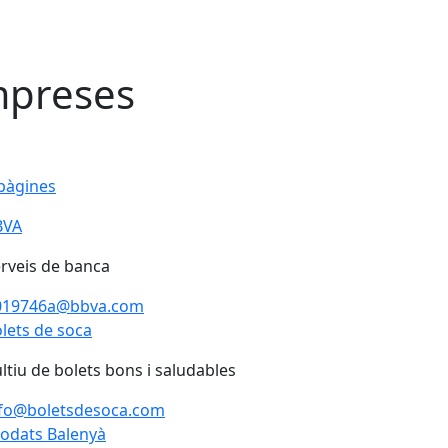
preses
pàgines
BVA
BVA
rveis de banca
019746a@bbva.com
lets de soca
lets de soca
ltiu de bolets bons i saludables
nfo@boletsdesoca.com
odats Balenyà
odats Balenyà