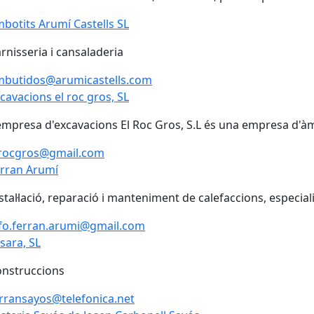
botits Arumí Castells SL
botits Arumí Castells SL
rnisseria i cansaladeria
mbutidos@arumicastells.com
cavacions el roc gros, SL
cavacions el roc gros, SL
empresa d'excavacions El Roc Gros, S.L és una empresa d'àmb
lrocgros@gmail.com
rran Arumí
stal·lació, reparació i manteniment de calefaccions, especial
fo.ferran.arumi@gmail.com
sara, SL
sara, SL
nstruccions
rransayos@telefonica.net