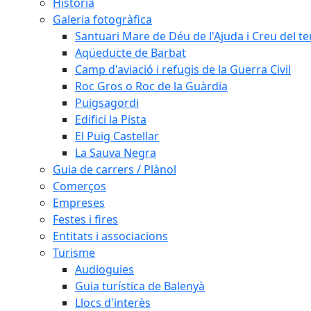
Història
Galeria fotogràfica
Santuari Mare de Déu de l'Ajuda i Creu del t
Aqüeducte de Barbat
Camp d'aviació i refugis de la Guerra Civil
Roc Gros o Roc de la Guàrdia
Puigsagordi
Edifici la Pista
El Puig Castellar
La Sauva Negra
Guia de carrers / Plànol
Comerços
Empreses
Festes i fires
Entitats i associacions
Turisme
Audioguies
Guia turística de Balenyà
Llocs d'interès