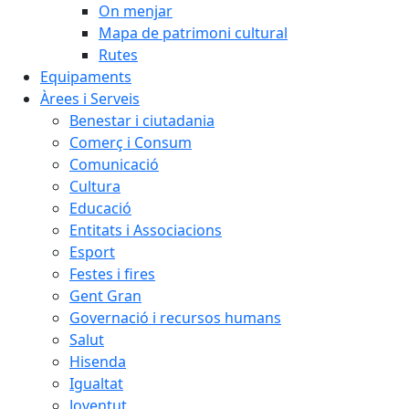
On menjar
Mapa de patrimoni cultural
Rutes
Equipaments
Àrees i Serveis
Benestar i ciutadania
Comerç i Consum
Comunicació
Cultura
Educació
Entitats i Associacions
Esport
Festes i fires
Gent Gran
Governació i recursos humans
Salut
Hisenda
Igualtat
Joventut