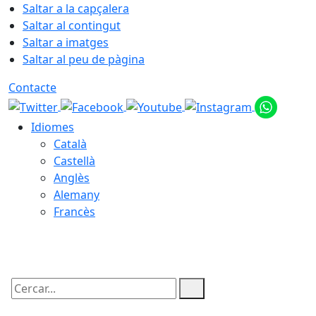
Saltar a la capçalera
Saltar al contingut
Saltar a imatges
Saltar al peu de pàgina
Contacte
Idiomes
Català
Castellà
Anglès
Alemany
Francès
10.08.2026 | 19:59
Cercar: