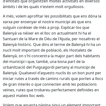
d'entitats que organitzen moltes activitats en diversos
àmbits i de les quals n'estem molt orgullosos.
A més, volem aprofitar les possibilitats que ens dóna la
xarxa per ensenyar el nostre municipi als que ens
vulguin conèixer de més a prop. Explicar-los que
Balenyà va néixer en el lloc on actualment hi ha el
Santuari de la Mare de Déu de l'Ajuda, per nosaltres el
Balenyà històric. Que dins el terme de Balenyà hi ha un
nucli molt important de població, els Hostalets de
Balenyà, on s'hi concentra la major part dels habitants
del municipi i que, també, una bona part de la
urbanització del Puigsagordi pertany al municipi de
Balenyà. Qualsevol d'aquests nuclis és un bon punt per
iniciar rutes a través de camins rurals que porten a llocs
de gran interès o que connecten amb les poblacions
veïnes, rutes que trobareu perfectament definides en
aquest mateix lloc web.
Volem que aquesta pàgina sigui un element important