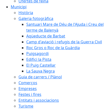
Ofertes de feina
Municipi
Història
Galeria fotogràfica
Santuari Mare de Déu de l'Ajuda i Creu del
terme de Balenyà
Aqüeducte de Barbat
Camp d'aviació i refugis de la Guerra Civil
Roc Gros o Roc de la Guàrdia
Puigsagordi
Edifici la Pista
El Puig Castellar
La Sauva Negra
Guia de carrers / Plànol
Comerços
Empreses
Festes i fires
Entitats i associacions
Turisme