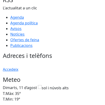
L'actualitat a un clic
Agenda
Agenda política
Avisos
Notícies
Ofertes de feina
Publicacions
Adreces i telèfons
Accedeix
Meteo
Dimarts, 11 d’agost
D
T.Màx: 35°
T
T.Min: 19°
T