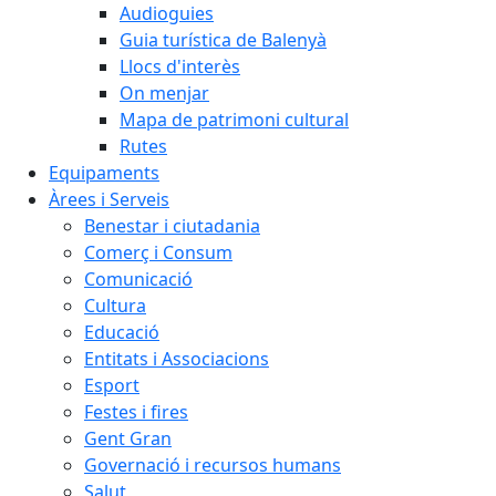
Audioguies
Guia turística de Balenyà
Llocs d'interès
On menjar
Mapa de patrimoni cultural
Rutes
Equipaments
Àrees i Serveis
Benestar i ciutadania
Comerç i Consum
Comunicació
Cultura
Educació
Entitats i Associacions
Esport
Festes i fires
Gent Gran
Governació i recursos humans
Salut