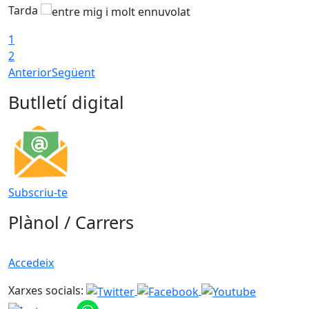
Tarda
T
1
2
Anterior
Següent
Butlletí digital
Subscriu-te
Plànol / Carrers
Accedeix
Xarxes socials: