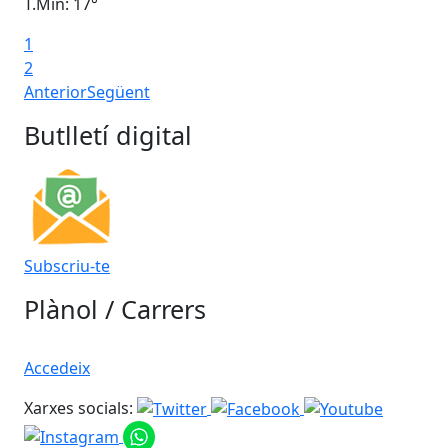
T.Min: 17°
T.M
1
Ta
2
Anterior
Següent
Butlletí digital
Subscriu-te
Plànol / Carrers
Accedeix
Xarxes socials: