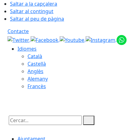
Saltar a la capçalera
Saltar al contingut
Saltar al peu de pàgina
Contacte
Idiomes
Català
Castellà
Anglès
Alemany
Francès
09.08.2026 | 12:29
Cercar:
Ajuntament