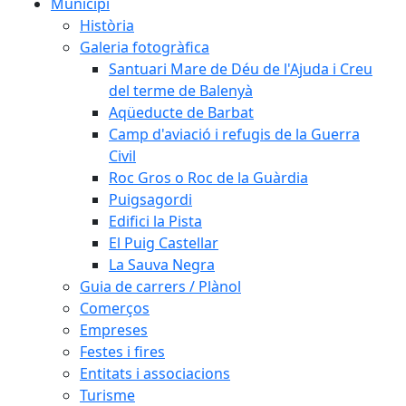
Municipi
Història
Galeria fotogràfica
Santuari Mare de Déu de l'Ajuda i Creu
del terme de Balenyà
Aqüeducte de Barbat
Camp d'aviació i refugis de la Guerra
Civil
Roc Gros o Roc de la Guàrdia
Puigsagordi
Edifici la Pista
El Puig Castellar
La Sauva Negra
Guia de carrers / Plànol
Comerços
Empreses
Festes i fires
Entitats i associacions
Turisme