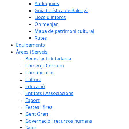
Audioguies
Guia turística de Balenyà
Llocs d'interès
On menjar
Mapa de patrimoni cultural
Rutes
Equipaments
Àrees i Serveis
Benestar i ciutadania
Comerç i Consum
Comunicació
Cultura
Educació
Entitats i Associacions
Esport
Festes i fires
Gent Gran
Governació i recursos humans
Salut