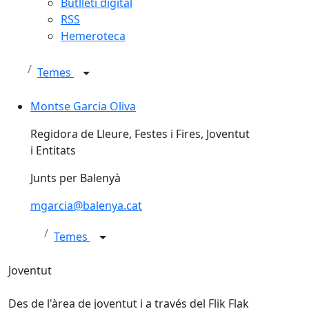
Butlletí digital
RSS
Hemeroteca
Temes
Montse Garcia Oliva
Montse Garcia Oliva
Regidora de Lleure, Festes i Fires, Joventut
i Entitats
Junts per Balenyà
mgarcia@balenya.cat
Temes
Joventut
Des de l'àrea de joventut i a través del Flik Flak