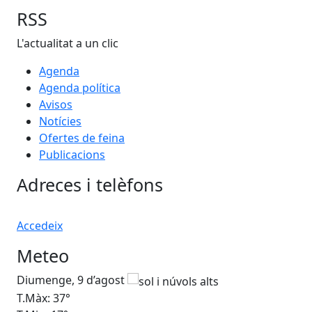
RSS
L'actualitat a un clic
Agenda
Agenda política
Avisos
Notícies
Ofertes de feina
Publicacions
Adreces i telèfons
Accedeix
Meteo
Diumenge, 9 d’agost
Dil
T.Màx: 37°
T.M