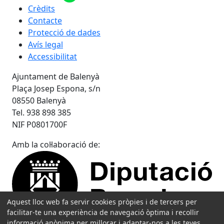
Crèdits
Contacte
Protecció de dades
Avís legal
Accessibilitat
Ajuntament de Balenyà
Plaça Josep Espona, s/n
08550 Balenyà
Tel. 938 898 385
NIF P0801700F
Amb la col·laboració de:
Aquest lloc web fa servir cookies pròpies i de tercers per
facilitar-te una experiència de navegació òptima i recollir
informació anònima per millorar i adaptar-nos a les teves