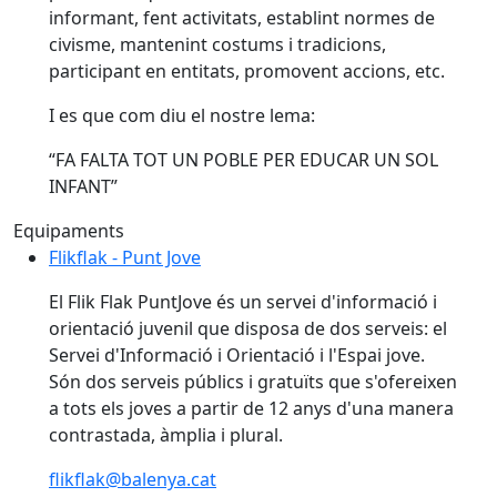
informant, fent activitats, establint normes de
civisme, mantenint costums i tradicions,
participant en entitats, promovent accions, etc.
I es que com diu el nostre lema:
“FA FALTA TOT UN POBLE PER EDUCAR UN SOL
INFANT”
Equipaments
Flikflak - Punt Jove
Flikflak - Punt Jove
El Flik Flak PuntJove és un servei d'informació i
orientació juvenil que disposa de dos serveis: el
Servei d'Informació i Orientació i l'Espai jove.
Són dos serveis públics i gratuïts que s'ofereixen
a tots els joves a partir de 12 anys d'una manera
contrastada, àmplia i plural.
flikflak@balenya.cat