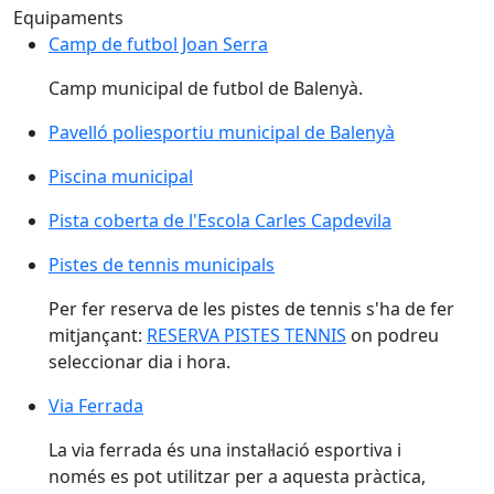
Equipaments
Camp de futbol Joan Serra
Camp de futbol Joan Serra
Camp municipal de futbol de Balenyà.
Pavelló poliesportiu municipal de Balenyà
Pavelló poliesportiu municipal de Balenyà
Piscina municipal
Piscina municipal
Pista coberta de l'Escola Carles Capdevila
Pista coberta de l'Escola Carles Capdevila
Pistes de tennis municipals
Pistes de tennis municipals
Per fer reserva de les pistes de tennis s'ha de fer
mitjançant:
RESERVA PISTES TENNIS
on podreu
seleccionar dia i hora.
Via Ferrada
Via Ferrada
La via ferrada és una instal·lació esportiva i
només es pot utilitzar per a aquesta pràctica,