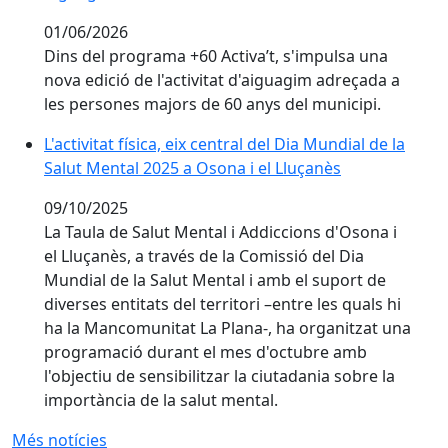
01/06/2026
Dins del programa +60 Activa’t, s'impulsa una
nova edició de l'activitat d'aiguagim adreçada a
les persones majors de 60 anys del municipi.
L'activitat física, eix central del Dia Mundial de la Sa
L'activitat física, eix central del Dia Mundial de la
Salut Mental 2025 a Osona i el Lluçanès
09/10/2025
La Taula de Salut Mental i Addiccions d'Osona i
el Lluçanès, a través de la Comissió del Dia
Mundial de la Salut Mental i amb el suport de
diverses entitats del territori –entre les quals hi
ha la Mancomunitat La Plana-, ha organitzat una
programació durant el mes d'octubre amb
l'objectiu de sensibilitzar la ciutadania sobre la
importància de la salut mental.
Més notícies