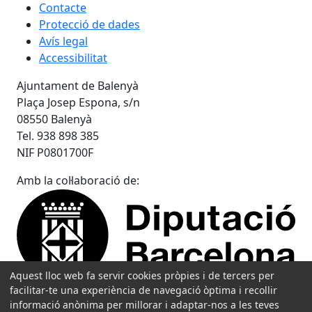
Contacte
Protecció de dades
Avís legal
Accessibilitat
Ajuntament de Balenyà
Plaça Josep Espona, s/n
08550 Balenyà
Tel. 938 898 385
NIF P0801700F
Amb la col·laboració de:
Aquest lloc web fa servir cookies pròpies i de tercers per
facilitar-te una experiència de navegació òptima i recollir
informació anònima per millorar i adaptar-nos a les teves