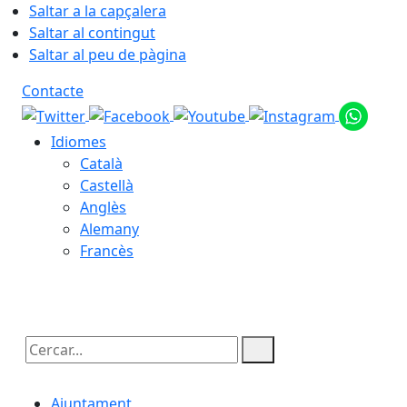
Saltar a la capçalera
Saltar al contingut
Saltar al peu de pàgina
Contacte
Idiomes
Català
Castellà
Anglès
Alemany
Francès
09.08.2026 | 15:58
Cercar:
Ajuntament