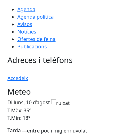
Agenda
Agenda política
Avisos
Notícies
Ofertes de feina
Publicacions
Adreces i telèfons
Accedeix
Meteo
Dilluns, 10 d’agost
Dim
T.Màx: 35°
T.M
T.Min: 18°
T.M
Tarda
Ta