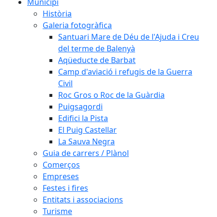
Municipi
Història
Galeria fotogràfica
Santuari Mare de Déu de l'Ajuda i Creu
del terme de Balenyà
Aqüeducte de Barbat
Camp d'aviació i refugis de la Guerra
Civil
Roc Gros o Roc de la Guàrdia
Puigsagordi
Edifici la Pista
El Puig Castellar
La Sauva Negra
Guia de carrers / Plànol
Comerços
Empreses
Festes i fires
Entitats i associacions
Turisme