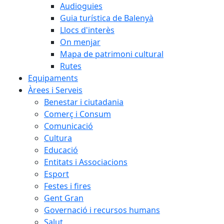
Audioguies
Guia turística de Balenyà
Llocs d'interès
On menjar
Mapa de patrimoni cultural
Rutes
Equipaments
Àrees i Serveis
Benestar i ciutadania
Comerç i Consum
Comunicació
Cultura
Educació
Entitats i Associacions
Esport
Festes i fires
Gent Gran
Governació i recursos humans
Salut