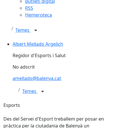
Butlletí digital
RSS
Hemeroteca
Temes
Albert Mellado Argelich
Albert Mellado Argelich
Regidor d'Esports i Salut
No adscrit
amellado@balenya.cat
Temes
Esports
Des del Servei d'Esport treballem per posar en
pràctica per la ciutadania de Balenyà un