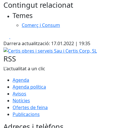
Contingut relacionat
+
Temes
−
Comerç i Consum
Facebook
X
Darrera actualització: 17.01.2022 | 19:35
Certis obres i serveis Sau i Certis Corp, SL
RSS
L'actualitat a un clic
Agenda
Agenda política
Avisos
Notícies
Ofertes de feina
Publicacions
Adreces i telèfons