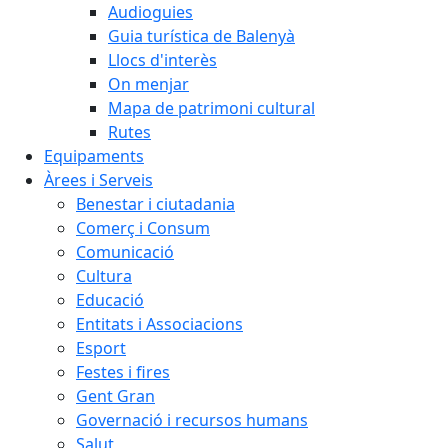
Audioguies
Guia turística de Balenyà
Llocs d'interès
On menjar
Mapa de patrimoni cultural
Rutes
Equipaments
Àrees i Serveis
Benestar i ciutadania
Comerç i Consum
Comunicació
Cultura
Educació
Entitats i Associacions
Esport
Festes i fires
Gent Gran
Governació i recursos humans
Salut