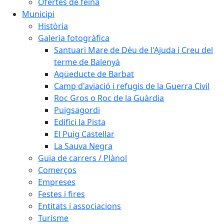
Ofertes de feina
Municipi
Història
Galeria fotogràfica
Santuari Mare de Déu de l'Ajuda i Creu del
terme de Balenyà
Aqüeducte de Barbat
Camp d'aviació i refugis de la Guerra Civil
Roc Gros o Roc de la Guàrdia
Puigsagordi
Edifici la Pista
El Puig Castellar
La Sauva Negra
Guia de carrers / Plànol
Comerços
Empreses
Festes i fires
Entitats i associacions
Turisme