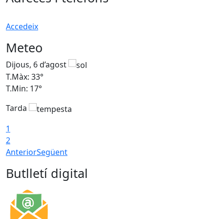
Accedeix
Meteo
Dijous, 6 d’agost
D
T.Màx: 33°
T
T.Min: 17°
T
Tarda
T
1
2
Anterior
Següent
Butlletí digital