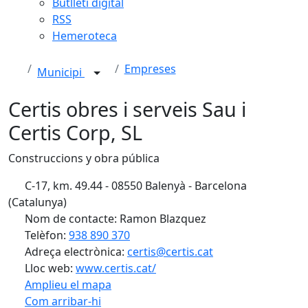
Butlletí digital
RSS
Hemeroteca
Empreses
Municipi
Certis obres i serveis Sau i
Certis Corp, SL
Construccions y obra pública
C-17, km. 49.44 - 08550 Balenyà - Barcelona
(Catalunya)
Nom de contacte: Ramon Blazquez
Telèfon:
938 890 370
Adreça electrònica:
certis@certis.cat
Lloc web:
www.certis.cat/
Amplieu el mapa
Com arribar-hi
Leaflet
| ©
OpenStreetMap
contributors