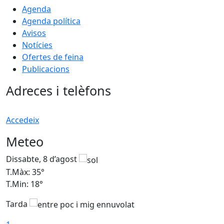
Agenda
Agenda política
Avisos
Notícies
Ofertes de feina
Publicacions
Adreces i telèfons
Accedeix
Meteo
Dissabte, 8 d’agost
D
T.Màx: 35°
T
T.Min: 18°
T
Tarda
T