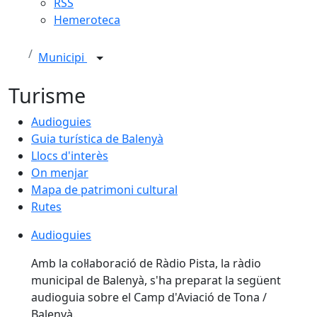
RSS
Hemeroteca
Municipi
Turisme
Audioguies
Guia turística de Balenyà
Llocs d'interès
On menjar
Mapa de patrimoni cultural
Rutes
Audioguies
Audioguies
Amb la col·laboració de Ràdio Pista, la ràdio
municipal de Balenyà, s'ha preparat la següent
audioguia sobre el Camp d'Aviació de Tona /
Balenyà.