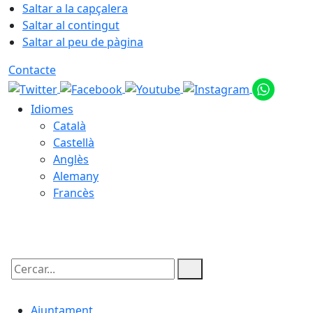
Saltar a la capçalera
Saltar al contingut
Saltar al peu de pàgina
Contacte
Idiomes
Català
Castellà
Anglès
Alemany
Francès
07.08.2026 | 22:08
Cercar:
Ajuntament