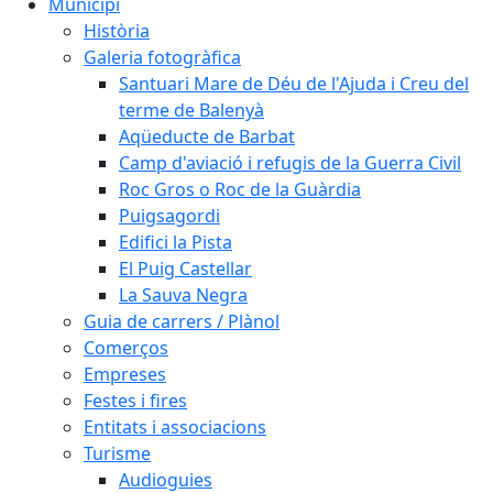
Municipi
Història
Galeria fotogràfica
Santuari Mare de Déu de l'Ajuda i Creu del
terme de Balenyà
Aqüeducte de Barbat
Camp d'aviació i refugis de la Guerra Civil
Roc Gros o Roc de la Guàrdia
Puigsagordi
Edifici la Pista
El Puig Castellar
La Sauva Negra
Guia de carrers / Plànol
Comerços
Empreses
Festes i fires
Entitats i associacions
Turisme
Audioguies