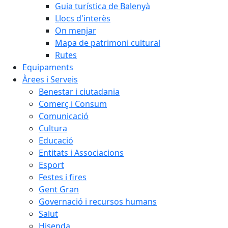
Guia turística de Balenyà
Llocs d'interès
On menjar
Mapa de patrimoni cultural
Rutes
Equipaments
Àrees i Serveis
Benestar i ciutadania
Comerç i Consum
Comunicació
Cultura
Educació
Entitats i Associacions
Esport
Festes i fires
Gent Gran
Governació i recursos humans
Salut
Hisenda