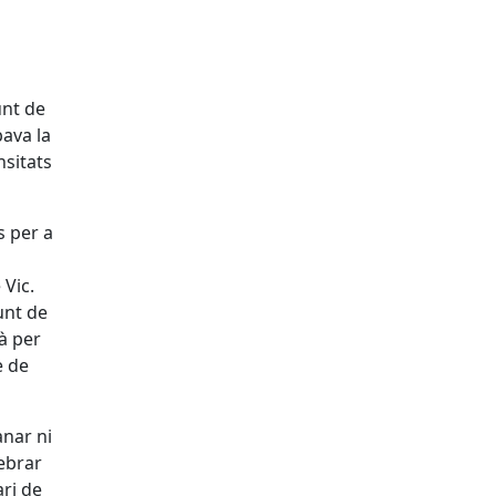
unt de
bava la
nsitats
s per a
 Vic.
unt de
à per
e de
anar ni
lebrar
ari de