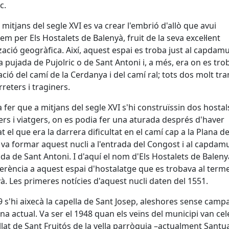
c.
 mitjans del segle XVI es va crear l'embrió d'allò que avui
em per Els Hostalets de Balenyà, fruit de la seva excel·lent
tzació geogràfica. Així, aquest espai es troba just al capdam
ga pujada de Pujolric o de Sant Antoni i, a més, era on es tro
ació del camí de la Cerdanya i del camí ral; tots dos molt tra
rreters i traginers.
a fer que a mitjans del segle XVI s'hi construïssin dos hostal
ers i viatgers, on es podia fer una aturada després d'haver
t el que era la darrera dificultat en el camí cap a la Plana de
s va formar aquest nucli a l'entrada del Congost i al capdam
ada de Sant Antoni. I d'aquí el nom d'Els Hostalets de Baleny
ferència a aquest espai d'hostalatge que es trobava al term
à. Les primeres notícies d'aquest nucli daten del 1551.
9 s'hi aixecà la capella de Sant Josep, aleshores sense camp
ana actual. Va ser el 1948 quan els veïns del municipi van ce
sllat de Sant Fruitós de la vella parròquia –actualment Santu