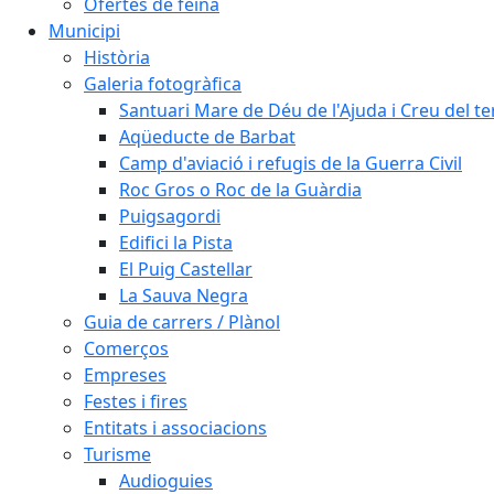
Ofertes de feina
Municipi
Història
Galeria fotogràfica
Santuari Mare de Déu de l'Ajuda i Creu del t
Aqüeducte de Barbat
Camp d'aviació i refugis de la Guerra Civil
Roc Gros o Roc de la Guàrdia
Puigsagordi
Edifici la Pista
El Puig Castellar
La Sauva Negra
Guia de carrers / Plànol
Comerços
Empreses
Festes i fires
Entitats i associacions
Turisme
Audioguies