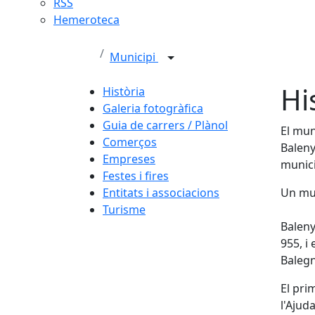
RSS
Hemeroteca
Municipi
Hi
Història
Galeria fotogràfica
Guia de carrers / Plànol
El mun
Comerços
Baleny
Empreses
munici
Festes i fires
Entitats i associacions
Un mun
Turisme
Baleny
955, i
Balegn
El pri
l'Ajud