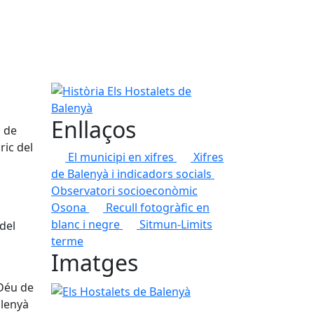
Història Els Hostalets de Balenyà
Enllaços
s de
ric del
El municipi en xifres
Xifres
de Balenyà i indicadors socials
Observatori socioeconòmic
Osona
Recull fotogràfic en
blanc i negre
Sitmun-Limits
del
terme
Imatges
 Déu de
Els Hostalets de Balenyà
alenyà