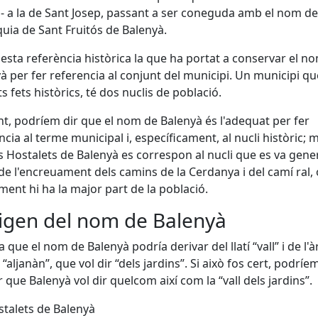
a- a la de Sant Josep, passant a ser coneguda amb el nom de
uia de Sant Fruitós de Balenyà.
esta referència històrica la que ha portat a conservar el n
à per fer referencia al conjunt del municipi. Un municipi qu
s fets històrics, té dos nuclis de població.
nt, podríem dir que el nom de Balenyà és l'adequat per fer
ncia al terme municipal i, específicament, al nucli històric; 
s Hostalets de Balenyà es correspon al nucli que es va gene
de l'encreuament dels camins de la Cerdanya i del camí ral,
ment hi ha la major part de la població.
rigen del nom de Balenyà
 que el nom de Balenyà podría derivar del llatí “vall” i de l'
 “aljanàn”, que vol dir “dels jardins”. Si això fos cert, podríe
 que Balenyà vol dir quelcom així com la “vall dels jardins”.
stalets de Balenyà