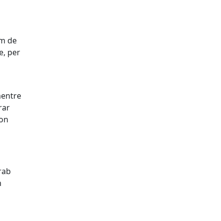
om de
e, per
mentre
rar
 on
àrab
m