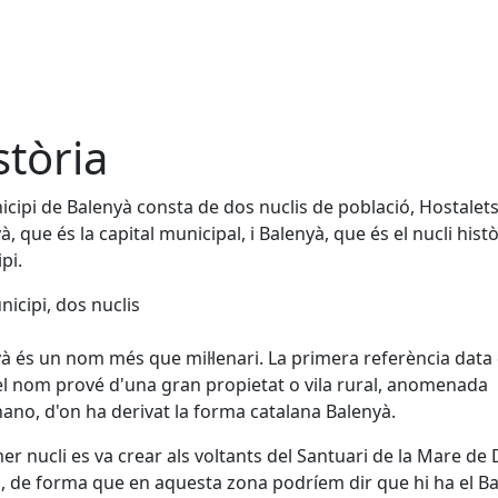
stòria
icipi de Balenyà consta de dos nuclis de població, Hostalet
à, que és la capital municipal, i Balenyà, que és el nucli histò
pi.
icipi, dos nuclis
à és un nom més que mil·lenari. La primera referència data 
 el nom prové d'una gran propietat o vila rural, anomenada
ano, d'on ha derivat la forma catalana Balenyà.
mer nucli es va crear als voltants del Santuari de la Mare de
a, de forma que en aquesta zona podríem dir que hi ha el B