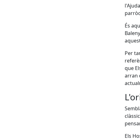
l'Ajud
parròq
És aqu
Baleny
aquest
Per ta
referè
que El
arran 
actual
L'o
Sembla
clàssic
pensar
Els Ho