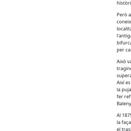
històri
Però a
coneix
locali
l'anti
bifurc
per ca
Això v
tragin
supera
Així e
la puj
fer re
Baleny
Al 187
la faç
el tra