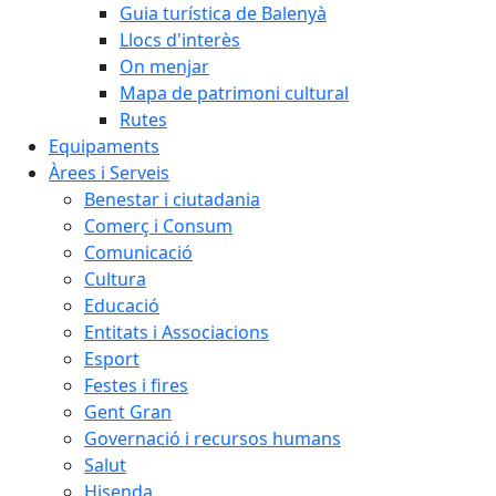
Guia turística de Balenyà
Llocs d'interès
On menjar
Mapa de patrimoni cultural
Rutes
Equipaments
Àrees i Serveis
Benestar i ciutadania
Comerç i Consum
Comunicació
Cultura
Educació
Entitats i Associacions
Esport
Festes i fires
Gent Gran
Governació i recursos humans
Salut
Hisenda