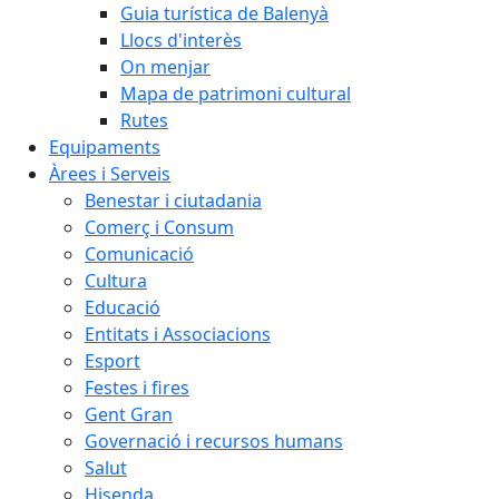
Guia turística de Balenyà
Llocs d'interès
On menjar
Mapa de patrimoni cultural
Rutes
Equipaments
Àrees i Serveis
Benestar i ciutadania
Comerç i Consum
Comunicació
Cultura
Educació
Entitats i Associacions
Esport
Festes i fires
Gent Gran
Governació i recursos humans
Salut
Hisenda