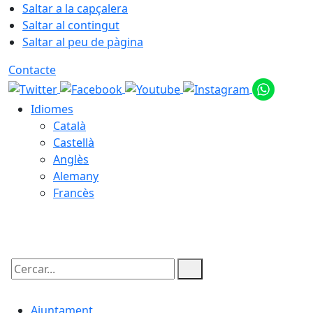
Saltar a la capçalera
Saltar al contingut
Saltar al peu de pàgina
Contacte
Idiomes
Català
Castellà
Anglès
Alemany
Francès
08.08.2026 | 09:18
Cercar:
Ajuntament