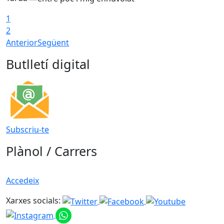
1
2
Anterior
Següent
Butlletí digital
Subscriu-te
Plànol / Carrers
Accedeix
Xarxes socials: