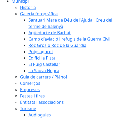
Municipi
Història
Galeria fotogràfica
Santuari Mare de Déu de l'Ajuda i Creu del
terme de Balenyà
Aqüeducte de Barbat
Camp d'aviació i refugis de la Guerra Civil
Roc Gros o Roc de la Guàrdia
Puigsagordi
Edifici la Pista
El Puig Castellar
La Sauva Negra
Guia de carrers / Plànol
Comerços
Empreses
Festes i fires
Entitats i associacions
Turisme
Audioguies