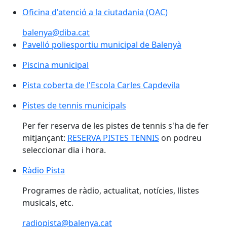
Oficina d'atenció a la ciutadania (OAC)
Oficina d'atenció a la ciutadania (OAC)
balenya@diba.cat
Pavelló poliesportiu municipal de Balenyà
Pavelló poliesportiu municipal de Balenyà
Piscina municipal
Piscina municipal
Pista coberta de l'Escola Carles Capdevila
Pista coberta de l'Escola Carles Capdevila
Pistes de tennis municipals
Pistes de tennis municipals
Per fer reserva de les pistes de tennis s'ha de fer
mitjançant:
RESERVA PISTES TENNIS
on podreu
seleccionar dia i hora.
Ràdio Pista
Ràdio Pista
Programes de ràdio, actualitat, notícies, llistes
musicals, etc.
radiopista@balenya.cat