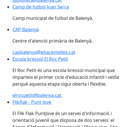
biblioteca@balenya.cat
Camp de futbol Joan Serra
Camp de futbol Joan Serra
Camp municipal de futbol de Balenyà.
CAP Balenyà
CAP Balenyà
Centre d'atenció primària de Balenyà.
capbalenya@ebacentelles.cat
Escola bressol El Roc Petit
Escola bressol El Roc Petit
El Roc Petit és una escola bressol municipal que
imparteix el primer cicle d'educació infantil i vetlla
perquè aquesta etapa sigui oberta i flexible.
elrocpetit@balenya.cat
Flikflak - Punt Jove
Flikflak - Punt Jove
El Flik Flak PuntJove és un servei d'informació i
orientació juvenil que disposa de dos serveis: el