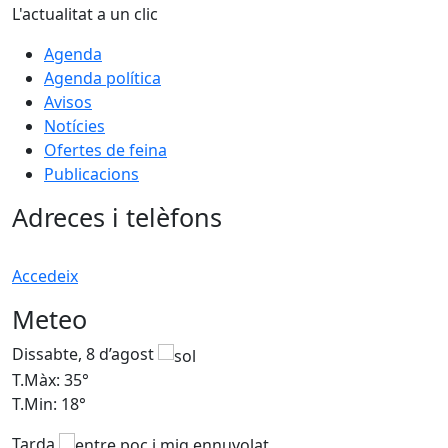
L'actualitat a un clic
Agenda
Agenda política
Avisos
Notícies
Ofertes de feina
Publicacions
Adreces i telèfons
Accedeix
Meteo
Dissabte, 8 d’agost
D
T.Màx: 35°
T
T.Min: 18°
T
Tarda
T