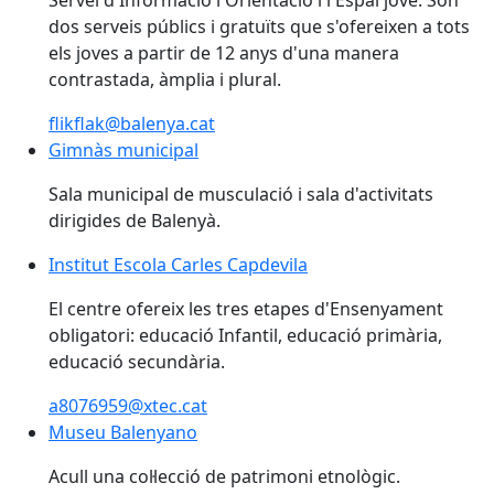
Servei d'Informació i Orientació i l'Espai jove. Són
dos serveis públics i gratuïts que s'ofereixen a tots
els joves a partir de 12 anys d'una manera
contrastada, àmplia i plural.
flikflak@balenya.cat
Gimnàs municipal
Gimnàs municipal
Sala municipal de musculació i sala d'activitats
dirigides de Balenyà.
Institut Escola Carles Capdevila
Institut Escola Carles Capdevila
El centre ofereix les tres etapes d'Ensenyament
obligatori: educació Infantil, educació primària,
educació secundària.
a8076959@xtec.cat
Museu Balenyano
Acull una col·lecció de patrimoni etnològic.