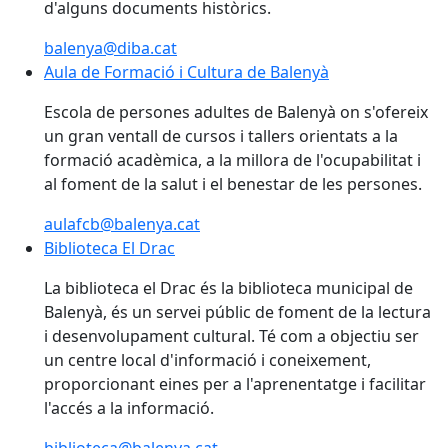
d'alguns documents històrics.
balenya@diba.cat
Aula de Formació i Cultura de Balenyà
Aula de Formació i Cultura de Balenyà
Escola de persones adultes de Balenyà on s'ofereix
un gran ventall de cursos i tallers orientats a la
formació acadèmica, a la millora de l'ocupabilitat i
al foment de la salut i el benestar de les persones.
aulafcb@balenya.cat
Biblioteca El Drac
Biblioteca El Drac
La biblioteca el Drac és la biblioteca municipal de
Balenyà, és un servei públic de foment de la lectura
i desenvolupament cultural. Té com a objectiu ser
un centre local d'informació i coneixement,
proporcionant eines per a l'aprenentatge i facilitar
l'accés a la informació.