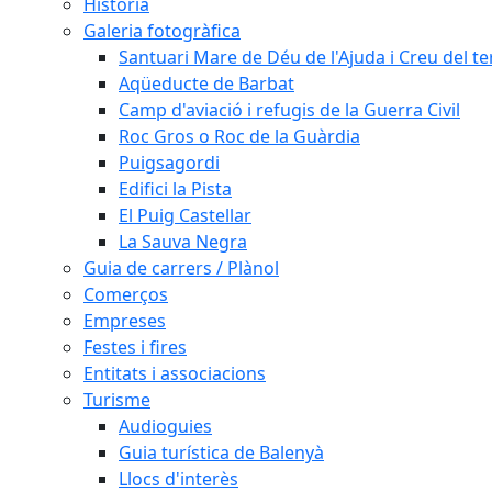
Història
Galeria fotogràfica
Santuari Mare de Déu de l'Ajuda i Creu del t
Aqüeducte de Barbat
Camp d'aviació i refugis de la Guerra Civil
Roc Gros o Roc de la Guàrdia
Puigsagordi
Edifici la Pista
El Puig Castellar
La Sauva Negra
Guia de carrers / Plànol
Comerços
Empreses
Festes i fires
Entitats i associacions
Turisme
Audioguies
Guia turística de Balenyà
Llocs d'interès