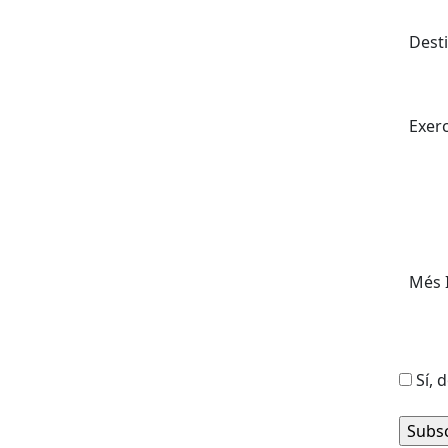
Desti
Exerc
Més 
Sí, 