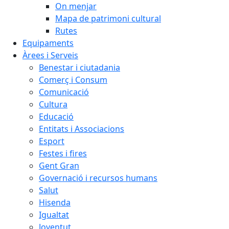
On menjar
Mapa de patrimoni cultural
Rutes
Equipaments
Àrees i Serveis
Benestar i ciutadania
Comerç i Consum
Comunicació
Cultura
Educació
Entitats i Associacions
Esport
Festes i fires
Gent Gran
Governació i recursos humans
Salut
Hisenda
Igualtat
Joventut