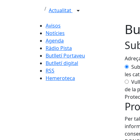
Actualitat
But
Avisos
Notícies
Agenda
Sub
Ràdio Pista
Butlletí Portaveu
Adreça
Butlletí digital
Sub
RSS
les ca
Hemeroteca
Vull
de la 
Protec
Pro
Per ta
inform
consen