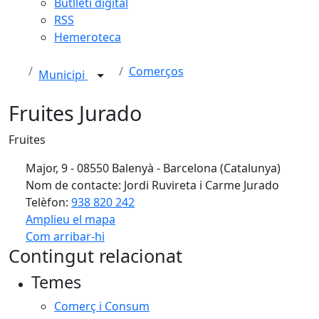
Butlletí digital
RSS
Hemeroteca
Comerços
Municipi
Fruites Jurado
Fruites
Major, 9 - 08550 Balenyà - Barcelona (Catalunya)
Nom de contacte: Jordi Ruvireta i Carme Jurado
Telèfon:
938 820 242
Amplieu el mapa
Com arribar-hi
Leaflet
| ©
OpenStreetMap
contributors
Contingut relacionat
+
Temes
−
Comerç i Consum