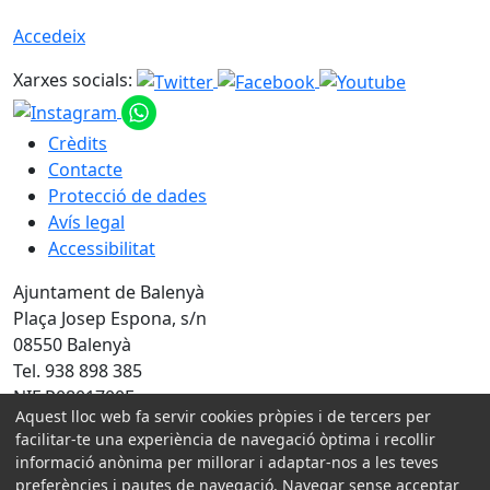
Accedeix
Xarxes socials:
Crèdits
Contacte
Protecció de dades
Avís legal
Accessibilitat
Ajuntament de Balenyà
Plaça Josep Espona, s/n
08550 Balenyà
Tel. 938 898 385
NIF P0801700F
Aquest lloc web fa servir cookies pròpies i de tercers per
facilitar-te una experiència de navegació òptima i recollir
Amb la col·laboració de:
informació anònima per millorar i adaptar-nos a les teves
preferències i pautes de navegació. Navegar sense acceptar