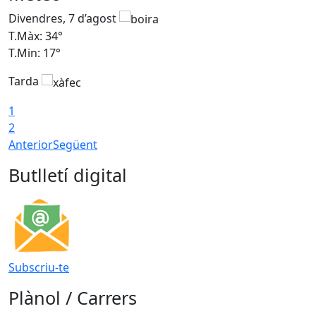
Divendres, 7 d’agost
D
T.Màx: 34°
T
T.Min: 17°
T
Tarda
T
1
2
Anterior
Següent
Butlletí digital
Subscriu-te
Plànol / Carrers