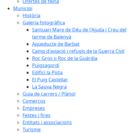
Ofertes de feina
Municipi
Història
Galeria fotogràfica
Santuari Mare de Déu de l'Ajuda i Creu del
terme de Balenyà
Aqüeducte de Barbat
Camp d'aviació i refugis de la Guerra Civil
Roc Gros o Roc de la Guàrdia
Puigsagordi
Edifici la Pista
El Puig Castellar
La Sauva Negra
Guia de carrers / Plànol
Comerços
Empreses
Festes i fires
Entitats i associacions
Turisme