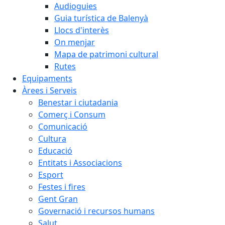
Audioguies
Guia turística de Balenyà
Llocs d'interès
On menjar
Mapa de patrimoni cultural
Rutes
Equipaments
Àrees i Serveis
Benestar i ciutadania
Comerç i Consum
Comunicació
Cultura
Educació
Entitats i Associacions
Esport
Festes i fires
Gent Gran
Governació i recursos humans
Salut