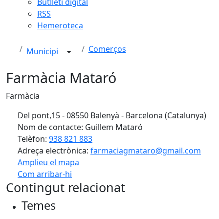
Butlletí digital
RSS
Hemeroteca
Comerços
Municipi
Farmàcia Mataró
Farmàcia
Del pont,15 - 08550 Balenyà - Barcelona (Catalunya)
Nom de contacte: Guillem Mataró
Telèfon:
938 821 883
Adreça electrònica:
farmaciagmataro@gmail.com
Amplieu el mapa
Com arribar-hi
Leaflet
| ©
OpenStreetMap
contributors
Contingut relacionat
+
Temes
−