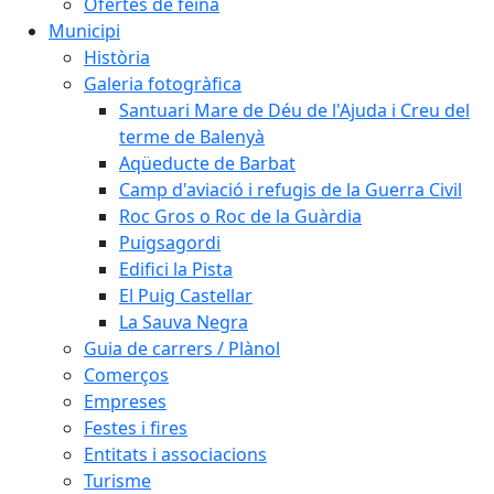
Ofertes de feina
Municipi
Història
Galeria fotogràfica
Santuari Mare de Déu de l'Ajuda i Creu del
terme de Balenyà
Aqüeducte de Barbat
Camp d'aviació i refugis de la Guerra Civil
Roc Gros o Roc de la Guàrdia
Puigsagordi
Edifici la Pista
El Puig Castellar
La Sauva Negra
Guia de carrers / Plànol
Comerços
Empreses
Festes i fires
Entitats i associacions
Turisme