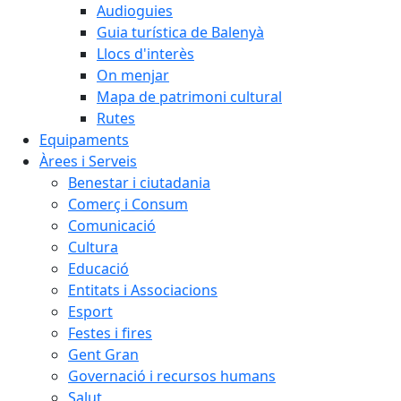
Audioguies
Guia turística de Balenyà
Llocs d'interès
On menjar
Mapa de patrimoni cultural
Rutes
Equipaments
Àrees i Serveis
Benestar i ciutadania
Comerç i Consum
Comunicació
Cultura
Educació
Entitats i Associacions
Esport
Festes i fires
Gent Gran
Governació i recursos humans
Salut