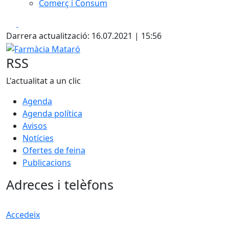
Comerç i Consum
Facebook
X
Darrera actualització: 16.07.2021 | 15:56
Farmàcia Mataró
RSS
L'actualitat a un clic
Agenda
Agenda política
Avisos
Notícies
Ofertes de feina
Publicacions
Adreces i telèfons
Accedeix