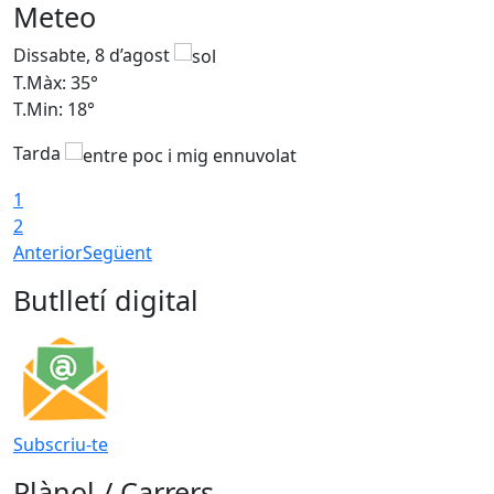
Meteo
Dissabte, 8 d’agost
D
T.Màx: 35°
T
T.Min: 18°
T
Tarda
T
1
2
Anterior
Següent
Butlletí digital
Subscriu-te
Plànol / Carrers