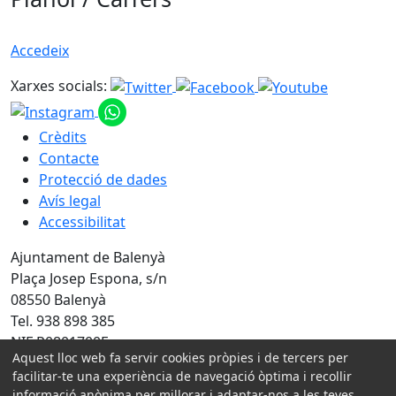
Accedeix
Xarxes socials:
Crèdits
Contacte
Protecció de dades
Avís legal
Accessibilitat
Ajuntament de Balenyà
Plaça Josep Espona, s/n
08550 Balenyà
Tel. 938 898 385
NIF P0801700F
Aquest lloc web fa servir cookies pròpies i de tercers per
facilitar-te una experiència de navegació òptima i recollir
Amb la col·laboració de:
informació anònima per millorar i adaptar-nos a les teves