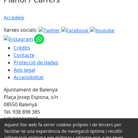
Accedeix
Xarxes socials:
Crèdits
Contacte
Protecció de dades
Avís legal
Accessibilitat
Ajuntament de Balenyà
Plaça Josep Espona, s/n
08550 Balenyà
Tel. 938 898 385
NIF P0801700F
Aquest lloc web fa servir cookies pròpies i de tercers per
facilitar-te una experiència de navegació òptima i recollir
Amb la col·laboració de:
informació anònima per millorar i adaptar-nos a les teves