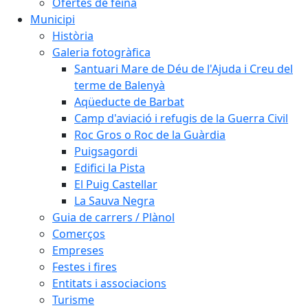
Ofertes de feina
Municipi
Història
Galeria fotogràfica
Santuari Mare de Déu de l'Ajuda i Creu del
terme de Balenyà
Aqüeducte de Barbat
Camp d'aviació i refugis de la Guerra Civil
Roc Gros o Roc de la Guàrdia
Puigsagordi
Edifici la Pista
El Puig Castellar
La Sauva Negra
Guia de carrers / Plànol
Comerços
Empreses
Festes i fires
Entitats i associacions
Turisme