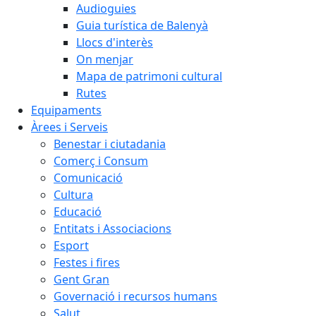
Audioguies
Guia turística de Balenyà
Llocs d'interès
On menjar
Mapa de patrimoni cultural
Rutes
Equipaments
Àrees i Serveis
Benestar i ciutadania
Comerç i Consum
Comunicació
Cultura
Educació
Entitats i Associacions
Esport
Festes i fires
Gent Gran
Governació i recursos humans
Salut