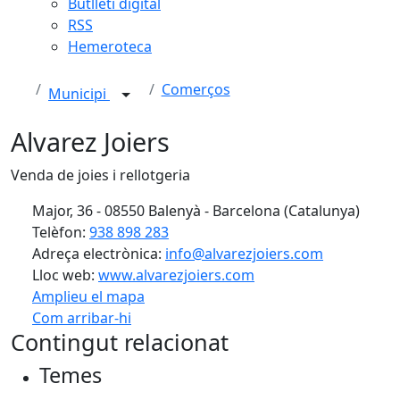
Butlletí digital
RSS
Hemeroteca
Comerços
Municipi
Alvarez Joiers
Venda de joies i rellotgeria
Major, 36 - 08550 Balenyà - Barcelona (Catalunya)
Telèfon:
938 898 283
Adreça electrònica:
info@alvarezjoiers.com
Lloc web:
www.alvarezjoiers.com
Amplieu el mapa
Com arribar-hi
Leaflet
| ©
OpenStreetMap
contributors
Contingut relacionat
+
Temes
−