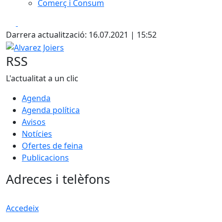
Comerç i Consum
Facebook
X
Darrera actualització: 16.07.2021 | 15:52
Alvarez Joiers
RSS
L'actualitat a un clic
Agenda
Agenda política
Avisos
Notícies
Ofertes de feina
Publicacions
Adreces i telèfons
Accedeix