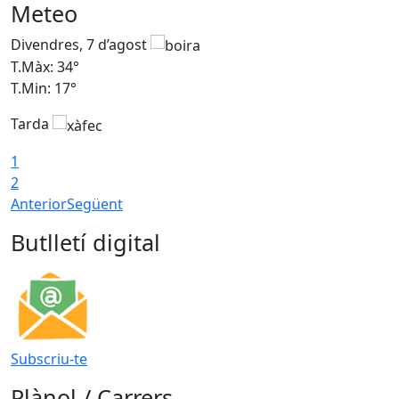
Meteo
Divendres, 7 d’agost
D
T.Màx: 34°
T
T.Min: 17°
T
Tarda
T
1
2
Anterior
Següent
Butlletí digital
Subscriu-te
Plànol / Carrers