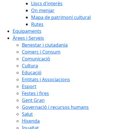
Llocs d'interès
On menjar
Mapa de patrimoni cultural
Rutes
Equipaments
Àrees i Serveis
Benestar i ciutadania
Comerç i Consum
Comunicació
Cultura
Educació
Entitats i Associacions
Esport
Festes i fires
Gent Gran
Governació i recursos humans
Salut
Hisenda
Igualtat