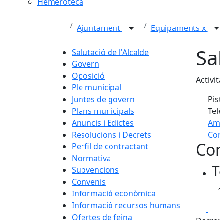
Hemeroteca
Ajuntament
Equipaments x
Sa
Salutació de l'Alcalde
Govern
Oposició
Activit
Ple municipal
Juntes de govern
Pis
Plans municipals
Tel
Anuncis i Edictes
Am
Resolucions i Decrets
Com
Con
Perfil de contractant
+
Normativa
T
−
Subvencions
Convenis
Informació econòmica
Informació recursos humans
Fa
Ofertes de feina