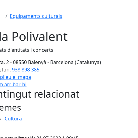
Equipaments culturals
la Polivalent
ats d'entitats i concerts
ta, 2 - 08550 Balenyà - Barcelona (Catalunya)
èfon:
938 898 385
plieu el mapa
 arribar-hi
tingut relacionat
emes
Cultura
cebook
X