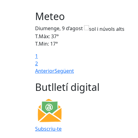
Meteo
Diumenge, 9 d’agost
T.Màx: 37°
T.Min: 17°
1
2
Anterior
Següent
Butlletí digital
Subscriu-te