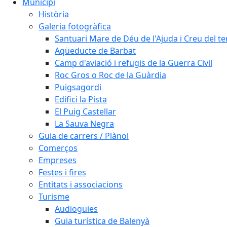
Municipi
Història
Galeria fotogràfica
Santuari Mare de Déu de l'Ajuda i Creu del t
Aqüeducte de Barbat
Camp d'aviació i refugis de la Guerra Civil
Roc Gros o Roc de la Guàrdia
Puigsagordi
Edifici la Pista
El Puig Castellar
La Sauva Negra
Guia de carrers / Plànol
Comerços
Empreses
Festes i fires
Entitats i associacions
Turisme
Audioguies
Guia turística de Balenyà