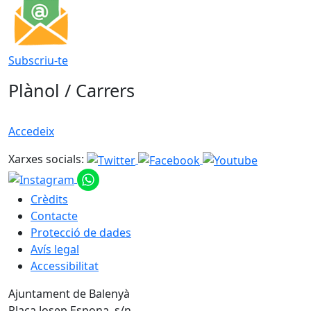
Subscriu-te
Plànol / Carrers
Accedeix
Xarxes socials:
Crèdits
Contacte
Protecció de dades
Avís legal
Accessibilitat
Ajuntament de Balenyà
Plaça Josep Espona, s/n