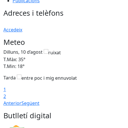
Publicacions
Adreces i telèfons
Accedeix
Meteo
Dilluns, 10 d’agost
D
T.Màx: 35°
T
T.Min: 18°
T
Tarda
T
1
2
Anterior
Següent
Butlletí digital