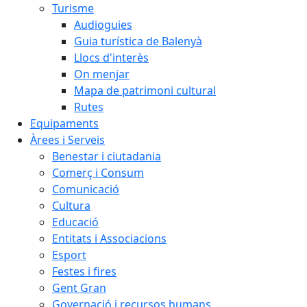
Turisme
Audioguies
Guia turística de Balenyà
Llocs d'interès
On menjar
Mapa de patrimoni cultural
Rutes
Equipaments
Àrees i Serveis
Benestar i ciutadania
Comerç i Consum
Comunicació
Cultura
Educació
Entitats i Associacions
Esport
Festes i fires
Gent Gran
Governació i recursos humans