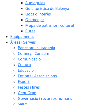
Audioguies
Guia turística de Balenyà
Llocs d'interès
On menjar
Mapa de patrimoni cultural
Rutes
Equipaments
Àrees i Serveis
Benestar i ciutadania
Comerç i Consum
Comunicació
Cultura
Educació
Entitats i Associacions
Esport
Festes i fires
Gent Gran
Governació i recursos humans
Salut