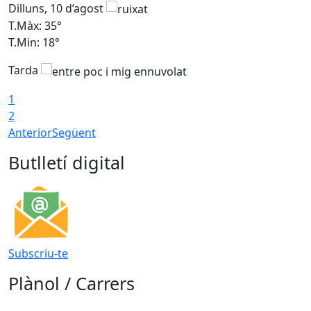
Dilluns, 10 d’agost
D
T.Màx: 35°
T
T.Min: 18°
T
Tarda
T
1
2
Anterior
Següent
Butlletí digital
Subscriu-te
Plànol / Carrers