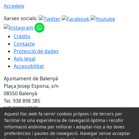
Accedeix
Xarxes socials:
Crèdits
Contacte
Protecció de dades
Avís legal
Accessibilitat
Ajuntament de Balenyà
Plaça Josep Espona, s/n
08550 Balenyà
Tel. 938 898 385
NIF P0801700F
Aquest lloc web fa servir cookies pròpies i de tercers per
facilitar-te una experiència de navegació òptima i recollir
Amb la col·laboració de:
informació anònima per millorar i adaptar-nos a les teves
preferències i pautes de navegació. Navegar sense acceptar