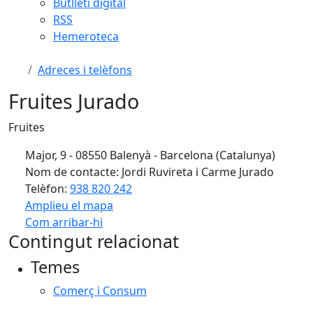
Butlletí digital
RSS
Hemeroteca
Adreces i telèfons
Fruites Jurado
Fruites
Major, 9 - 08550 Balenyà - Barcelona (Catalunya)
Nom de contacte: Jordi Ruvireta i Carme Jurado
Telèfon:
938 820 242
Amplieu el mapa
Com arribar-hi
Leaflet
| ©
OpenStreetMap
contributors
Contingut relacionat
+
Temes
−
Comerç i Consum