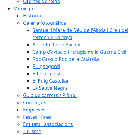
Ofertes de feina
Municipi
Història
Galeria fotogràfica
Santuari Mare de Déu de l'Ajuda i Creu del
terme de Balenyà
Aqüeducte de Barbat
Camp d'aviació i refugis de la Guerra Civil
Roc Gros o Roc de la Guàrdia
Puigsagordi
Edifici la Pista
El Puig Castellar
La Sauva Negra
Guia de carrers / Plànol
Comerços
Empreses
Festes i fires
Entitats i associacions
Turisme