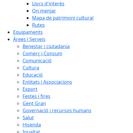
Llocs d'interès
On menjar
Mapa de patrimoni cultural
Rutes
Equipaments
Àrees i Serveis
Benestar i ciutadania
Comerç i Consum
Comunicació
Cultura
Educació
Entitats i Associacions
Esport
Festes i fires
Gent Gran
Governació i recursos humans
Salut
Hisenda
Igualtat