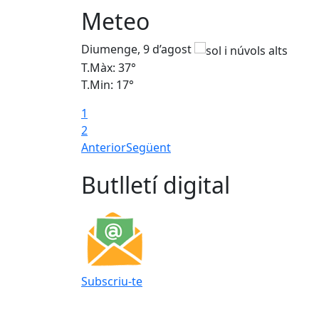
Meteo
Diumenge, 9 d’agost
T.Màx: 37°
T.Min: 17°
1
2
Anterior
Següent
Butlletí digital
Subscriu-te