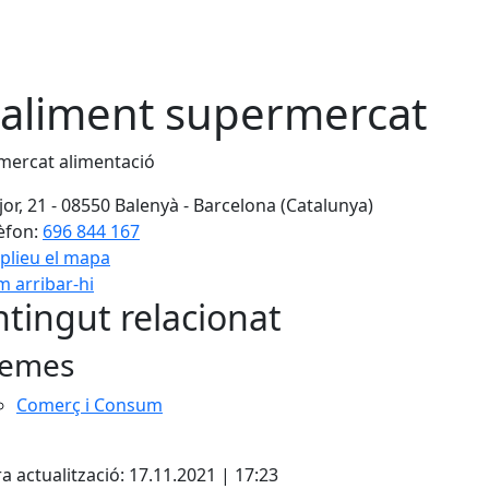
aliment supermercat
mercat alimentació
or, 21 - 08550 Balenyà - Barcelona (Catalunya)
èfon:
696 844 167
plieu el mapa
 arribar-hi
Leaflet
| ©
OpenStreetMap
con
tingut relacionat
emes
Comerç i Consum
cebook
X
a actualització: 17.11.2021 | 17:23