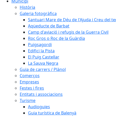
Municipi
Història
Galeria fotogràfica
Santuari Mare de Déu de l'Ajuda i Creu del t
Aqüeducte de Barbat
Camp d'aviació i refugis de la Guerra Civil
Roc Gros o Roc de la Guàrdia
Puigsagordi
Edifici la Pista
El Puig Castellar
La Sauva Negra
Guia de carrers / Plànol
Comerços
Empreses
Festes i fires
Entitats i associacions
Turisme
Audioguies
Guia turística de Balenyà