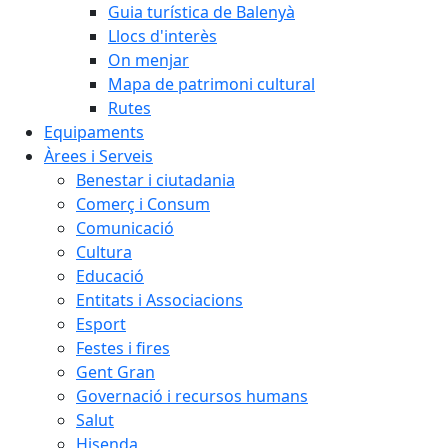
Guia turística de Balenyà
Llocs d'interès
On menjar
Mapa de patrimoni cultural
Rutes
Equipaments
Àrees i Serveis
Benestar i ciutadania
Comerç i Consum
Comunicació
Cultura
Educació
Entitats i Associacions
Esport
Festes i fires
Gent Gran
Governació i recursos humans
Salut
Hisenda