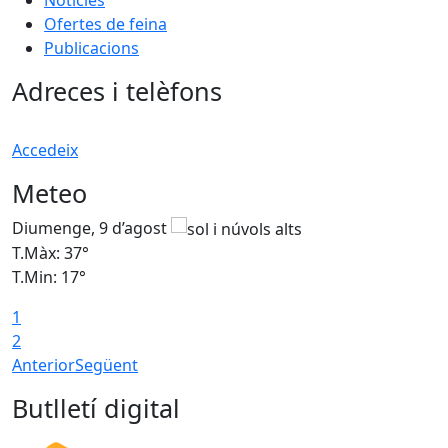
Ofertes de feina
Publicacions
Adreces i telèfons
Accedeix
Meteo
Diumenge, 9 d’agost
D
T.Màx: 37°
T
T.Min: 17°
T
1
T
2
Anterior
Següent
Butlletí digital