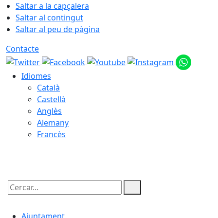
Saltar a la capçalera
Saltar al contingut
Saltar al peu de pàgina
Contacte
Idiomes
Català
Castellà
Anglès
Alemany
Francès
08.08.2026 | 23:50
Cercar:
Ajuntament