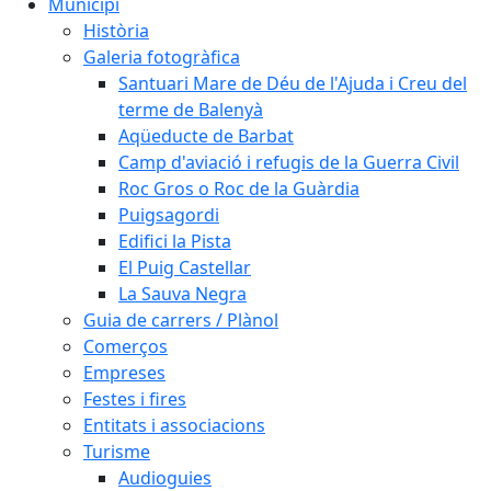
Municipi
Història
Galeria fotogràfica
Santuari Mare de Déu de l'Ajuda i Creu del
terme de Balenyà
Aqüeducte de Barbat
Camp d'aviació i refugis de la Guerra Civil
Roc Gros o Roc de la Guàrdia
Puigsagordi
Edifici la Pista
El Puig Castellar
La Sauva Negra
Guia de carrers / Plànol
Comerços
Empreses
Festes i fires
Entitats i associacions
Turisme
Audioguies