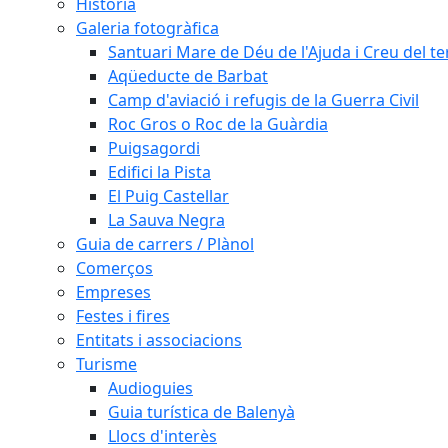
Història
Galeria fotogràfica
Santuari Mare de Déu de l'Ajuda i Creu del t
Aqüeducte de Barbat
Camp d'aviació i refugis de la Guerra Civil
Roc Gros o Roc de la Guàrdia
Puigsagordi
Edifici la Pista
El Puig Castellar
La Sauva Negra
Guia de carrers / Plànol
Comerços
Empreses
Festes i fires
Entitats i associacions
Turisme
Audioguies
Guia turística de Balenyà
Llocs d'interès