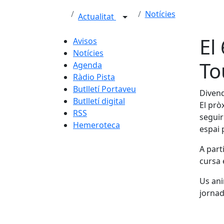
Notícies
Actualitat
El 
Avisos
Notícies
To
Agenda
Ràdio Pista
Butlletí Portaveu
Divend
Butlletí digital
El prò
RSS
seguir
Hemeroteca
espai 
A part
cursa 
Us ani
jornad