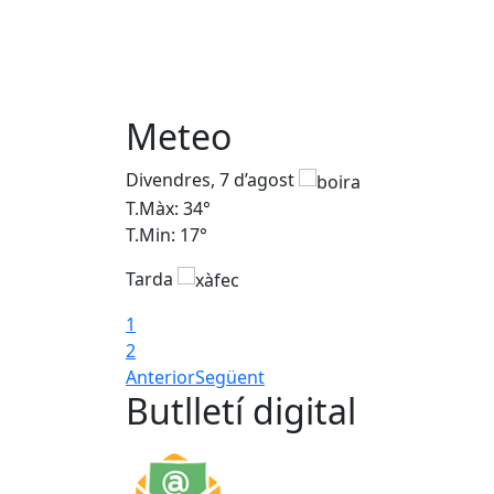
Meteo
Divendres, 7 d’agost
T.Màx: 34°
T.Min: 17°
Tarda
1
2
Anterior
Següent
Butlletí digital