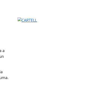
CARTELL
a a
 un
la
puma.