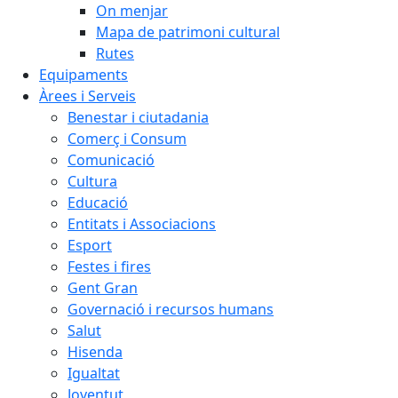
On menjar
Mapa de patrimoni cultural
Rutes
Equipaments
Àrees i Serveis
Benestar i ciutadania
Comerç i Consum
Comunicació
Cultura
Educació
Entitats i Associacions
Esport
Festes i fires
Gent Gran
Governació i recursos humans
Salut
Hisenda
Igualtat
Joventut