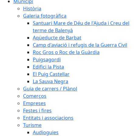
Municipi
Història
Galeria fotogràfica
Santuari Mare de Déu de l'Ajuda i Creu del
terme de Balenyà
Aqüeducte de Barbat
Camp d'aviació i refugis de la Guerra Civil
Roc Gros o Roc de la Guàrdia
Puigsagordi
Edifici la Pista
El Puig Castellar
La Sauva Negra
Guia de carrers / Plànol
Comerços
Empreses
Festes i fires
Entitats i associacions
Turisme
Audioguies