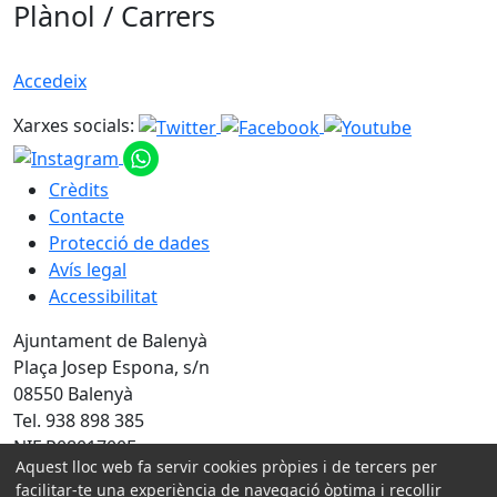
Plànol / Carrers
Accedeix
Xarxes socials:
Crèdits
Contacte
Protecció de dades
Avís legal
Accessibilitat
Ajuntament de Balenyà
Plaça Josep Espona, s/n
08550 Balenyà
Tel. 938 898 385
NIF P0801700F
Aquest lloc web fa servir cookies pròpies i de tercers per
facilitar-te una experiència de navegació òptima i recollir
Amb la col·laboració de: