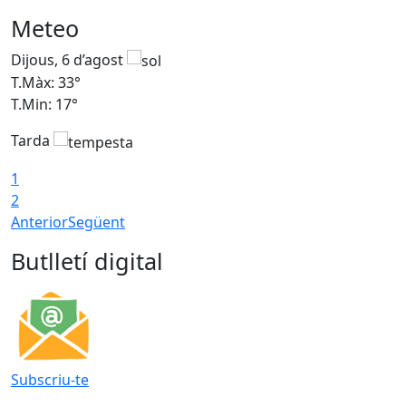
Meteo
Dijous, 6 d’agost
D
T.Màx: 33°
T
T.Min: 17°
T
Tarda
T
1
2
Anterior
Següent
Butlletí digital
Subscriu-te