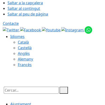
Saltar a la capçalera
Saltar al contingut
Saltar al peu de pàgina
Contacte
Idiomes
Català
Castellà
Anglès
Alemany
Francès
06.08.2026 | 06:21
Cercar:
Ajuntament