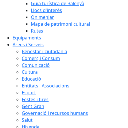
Guia turística de Balenyà
Llocs d'interès
On menjar
Mapa de patrimoni cultural
Rutes
Equipaments
Àrees i Serveis
Benestar i ciutadania
Comerç i Consum
Comunicació
Cultura
Educació
Entitats i Associacions
Esport
Festes i fires
Gent Gran
Governació i recursos humans
Salut
Hisenda