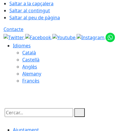
Saltar a la capçalera
Saltar al contingut
Saltar al peu de pàgina
Contacte
Idiomes
Català
Castellà
Anglès
Alemany
Francès
09.08.2026 | 13:20
Cercar:
Ajuntament