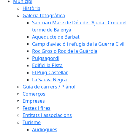
Municipi
Història
Galeria fotogràfica
Santuari Mare de Déu de l'Ajuda i Creu del
terme de Balenyà
Aqüeducte de Barbat
Camp d'aviació i refugis de la Guerra Civil
Roc Gros o Roc de la Guàrdia
Puigsagordi
Edifici la Pista
El Puig Castellar
La Sauva Negra
Guia de carrers / Plànol
Comerços
Empreses
Festes i fires
Entitats i associacions
Turisme
Audioguies