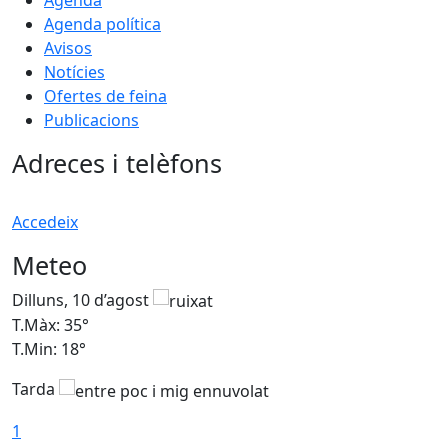
Agenda política
Avisos
Notícies
Ofertes de feina
Publicacions
Adreces i telèfons
Accedeix
Meteo
Dilluns, 10 d’agost
D
T.Màx: 35°
T
T.Min: 18°
T
Tarda
T
1