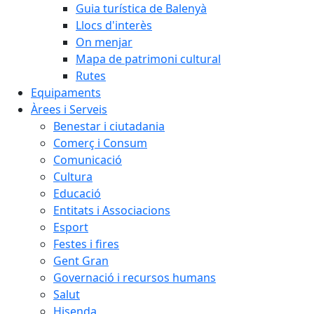
Guia turística de Balenyà
Llocs d'interès
On menjar
Mapa de patrimoni cultural
Rutes
Equipaments
Àrees i Serveis
Benestar i ciutadania
Comerç i Consum
Comunicació
Cultura
Educació
Entitats i Associacions
Esport
Festes i fires
Gent Gran
Governació i recursos humans
Salut
Hisenda