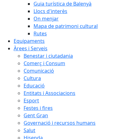
Guia turística de Balenyà
Llocs d'interès
On menjar
Mapa de patrimoni cultural
Rutes
Equipaments
Àrees i Serveis
Benestar i ciutadania
Comerç i Consum
Comunicació
Cultura
Educació
Entitats i Associacions
Esport
Festes i fires
Gent Gran
Governació i recursos humans
Salut
Hisenda