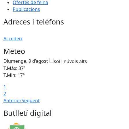
Ofertes de feina
Publicacions
Adreces i telèfons
Accedeix
Meteo
Diumenge, 9 d’agost
D
T.Màx: 37°
T
T.Min: 17°
T
1
T
2
Anterior
Següent
Butlletí digital