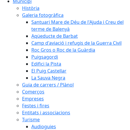
Municipi
Història
Galeria fotogràfica
Santuari Mare de Déu de l'Ajuda i Creu del
terme de Balenyà
Aqüeducte de Barbat
Camp d'aviació i refugis de la Guerra Civil
Roc Gros o Roc de la Guàrdia
Puigsagordi
Edifici la Pista
El Puig Castellar
La Sauva Negra
Guia de carrers / Plànol
Comerços
Empreses
Festes i fires
Entitats i associacions
Turisme
Audioguies