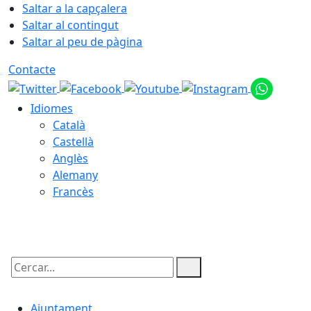
Saltar a la capçalera
Saltar al contingut
Saltar al peu de pàgina
Contacte
Idiomes
Català
Castellà
Anglès
Alemany
Francès
08.08.2026 | 16:50
Cercar:
Ajuntament