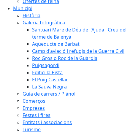
Ofertes de feina
Municipi
Història
Galeria fotogràfica
Santuari Mare de Déu de l'Ajuda i Creu del
terme de Balenyà
Aqüeducte de Barbat
Camp d'aviació i refugis de la Guerra Civil
Roc Gros o Roc de la Guàrdia
Puigsagordi
Edifici la Pista
El Puig Castellar
La Sauva Negra
Guia de carrers / Plànol
Comerços
Empreses
Festes i fires
Entitats i associacions
Turisme