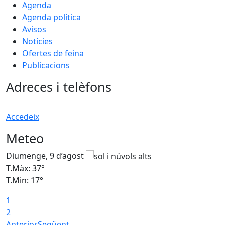
Agenda
Agenda política
Avisos
Notícies
Ofertes de feina
Publicacions
Adreces i telèfons
Accedeix
Meteo
Diumenge, 9 d’agost
D
T.Màx: 37°
T
T.Min: 17°
T
1
T
2
Anterior
Següent