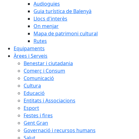
Audioguies
Guia turística de Balenyà
Llocs d'interès
On menjar
Mapa de patrimoni cultural
Rutes
Equipaments
Àrees i Serveis
Benestar i ciutadania
Comerç i Consum
Comunicació
Cultura
Educació
Entitats i Associacions
Esport
Festes i fires
Gent Gran
Governació i recursos humans
Salut