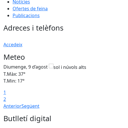
Notícies
Ofertes de feina
Publicacions
Adreces i telèfons
Accedeix
Meteo
Diumenge, 9 d’agost
D
T.Màx: 37°
T
T.Min: 17°
T
1
T
2
Anterior
Següent
Butlletí digital