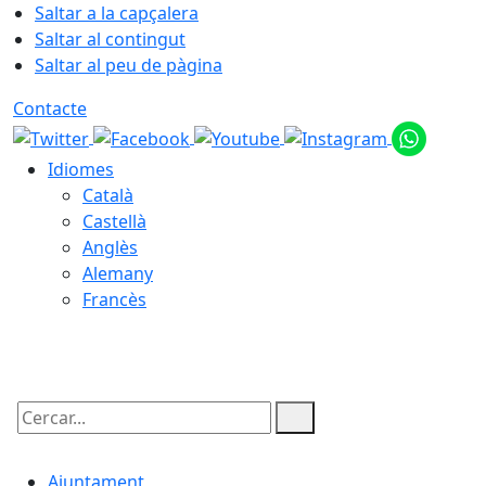
Saltar a la capçalera
Saltar al contingut
Saltar al peu de pàgina
Contacte
Idiomes
Català
Castellà
Anglès
Alemany
Francès
09.08.2026 | 12:26
Cercar:
Ajuntament