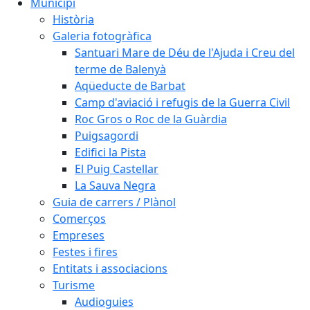
Municipi
Història
Galeria fotogràfica
Santuari Mare de Déu de l'Ajuda i Creu del
terme de Balenyà
Aqüeducte de Barbat
Camp d'aviació i refugis de la Guerra Civil
Roc Gros o Roc de la Guàrdia
Puigsagordi
Edifici la Pista
El Puig Castellar
La Sauva Negra
Guia de carrers / Plànol
Comerços
Empreses
Festes i fires
Entitats i associacions
Turisme
Audioguies