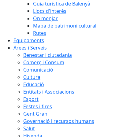
Guia turística de Balenyà
Llocs d'interès
On menjar
Mapa de patrimoni cultural
Rutes
Equipaments
Àrees i Serveis
Benestar i ciutadania
Comerç i Consum
Comunicació
Cultura
Educació
Entitats i Associacions
Esport
Festes i fires
Gent Gran
Governació i recursos humans
Salut
Hisenda