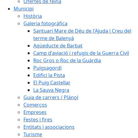
Ofertes de feina
Municipi
Història
Galeria fotogràfica
Santuari Mare de Déu de l'Ajuda i Creu del
terme de Balenyà
Aqüeducte de Barbat
Camp d'aviació i refugis de la Guerra Civil
Roc Gros o Roc de la Guàrdia
Puigsagordi
Edifici la Pista
El Puig Castellar
La Sauva Negra
Guia de carrers / Plànol
Comerços
Empreses
Festes i fires
Entitats i associacions
Turisme