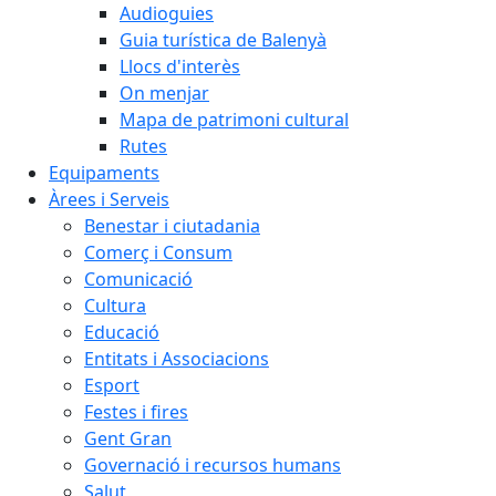
Audioguies
Guia turística de Balenyà
Llocs d'interès
On menjar
Mapa de patrimoni cultural
Rutes
Equipaments
Àrees i Serveis
Benestar i ciutadania
Comerç i Consum
Comunicació
Cultura
Educació
Entitats i Associacions
Esport
Festes i fires
Gent Gran
Governació i recursos humans
Salut