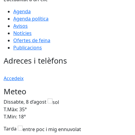
Agenda
Agenda política
Avisos
Notícies
Ofertes de feina
Publicacions
Adreces i telèfons
Accedeix
Meteo
Dissabte, 8 d’agost
D
T.Màx: 35°
T
T.Min: 18°
T
Tarda
T