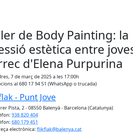
ller de Body Painting: la
essió estètica entre jove
rrec d'Elena Purpurina
res, 7 de març de 2025 a les 17:00h
pcions al 680 17 94 51 (WhatsApp o trucada)
flak - Punt Jove
rer Pista, 2 - 08550 Balenyà - Barcelona (Catalunya)
èfon:
938 820 404
èfon:
680 179 451
eça electrònica:
flikflak@balenya.cat