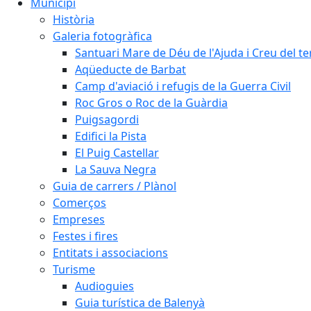
Municipi
Història
Galeria fotogràfica
Santuari Mare de Déu de l'Ajuda i Creu del t
Aqüeducte de Barbat
Camp d'aviació i refugis de la Guerra Civil
Roc Gros o Roc de la Guàrdia
Puigsagordi
Edifici la Pista
El Puig Castellar
La Sauva Negra
Guia de carrers / Plànol
Comerços
Empreses
Festes i fires
Entitats i associacions
Turisme
Audioguies
Guia turística de Balenyà