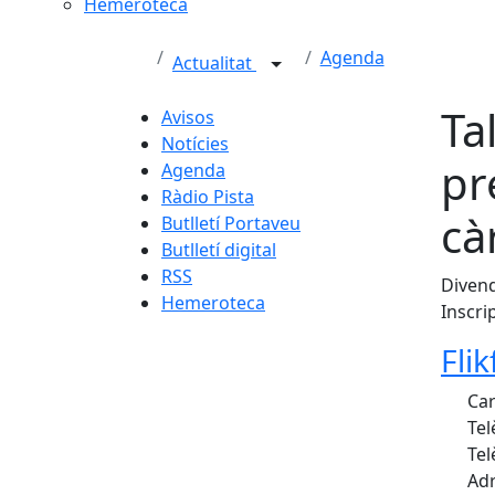
Hemeroteca
Agenda
Actualitat
Ta
Avisos
Notícies
pr
Agenda
Ràdio Pista
cà
Butlletí Portaveu
Butlletí digital
RSS
Divend
Hemeroteca
Inscri
Flik
Car
Tel
Tel
Adr