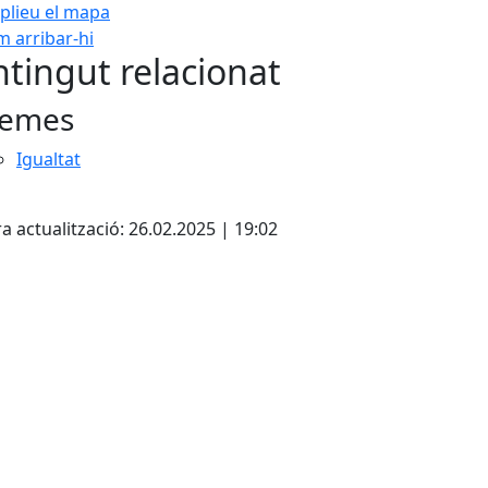
plieu el mapa
 arribar-hi
Leaflet
| ©
OpenStreetMap
con
tingut relacionat
emes
Igualtat
cebook
X
a actualització: 26.02.2025 | 19:02