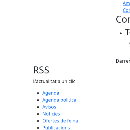
Am
Com
Con
+
T
−
Fa
Darrer
RSS
L'actualitat a un clic
Agenda
Agenda política
Avisos
Notícies
Ofertes de feina
Publicacions