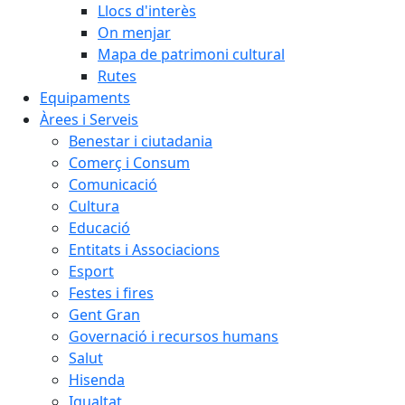
Llocs d'interès
On menjar
Mapa de patrimoni cultural
Rutes
Equipaments
Àrees i Serveis
Benestar i ciutadania
Comerç i Consum
Comunicació
Cultura
Educació
Entitats i Associacions
Esport
Festes i fires
Gent Gran
Governació i recursos humans
Salut
Hisenda
Igualtat