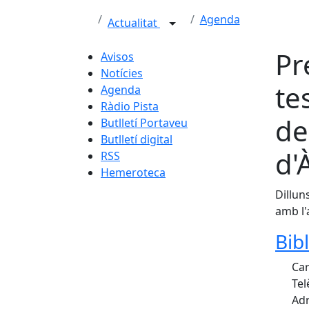
Agenda
Actualitat
Pr
Avisos
Notícies
te
Agenda
Ràdio Pista
de
Butlletí Portaveu
Butlletí digital
d'
RSS
Hemeroteca
Dillun
amb l'
Bib
Car
Tel
Adr