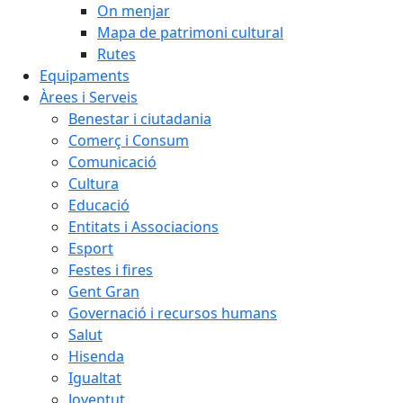
On menjar
Mapa de patrimoni cultural
Rutes
Equipaments
Àrees i Serveis
Benestar i ciutadania
Comerç i Consum
Comunicació
Cultura
Educació
Entitats i Associacions
Esport
Festes i fires
Gent Gran
Governació i recursos humans
Salut
Hisenda
Igualtat
Joventut