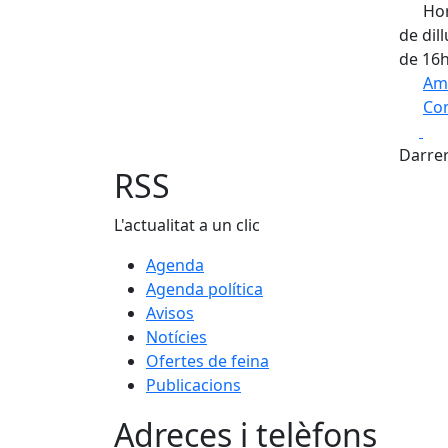
Hor
de dil
de 16h
Am
Com
Fa
+
Darrer
−
RSS
L'actualitat a un clic
Agenda
Agenda política
Avisos
Notícies
Ofertes de feina
Publicacions
Adreces i telèfons