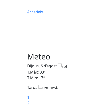
Accedeix
Meteo
Dijous, 6 d’agost
T.Màx: 33°
T.Min: 17°
Tarda
1
2