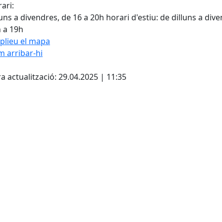
ari:
luns a divendres, de 16 a 20h horari d'estiu: de dilluns a div
 a 19h
plieu el mapa
 arribar-hi
Leaflet
| ©
OpenStreetMap
con
cebook
X
a actualització: 29.04.2025 | 11:35