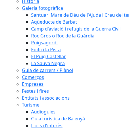
Història
Galeria fotogràfica
Santuari Mare de Déu de l'Ajuda i Creu del t
Aqüeducte de Barbat
Camp d'aviació i refugis de la Guerra Civil
Roc Gros o Roc de la Guàrdia
Puigsagordi
Edifici la Pista
El Puig Castellar
La Sauva Negra
Guia de carrers / Plànol
Comerços
Empreses
Festes i fires
Entitats i associacions
Turisme
Audioguies
Guia turística de Balenyà
Llocs d'interès