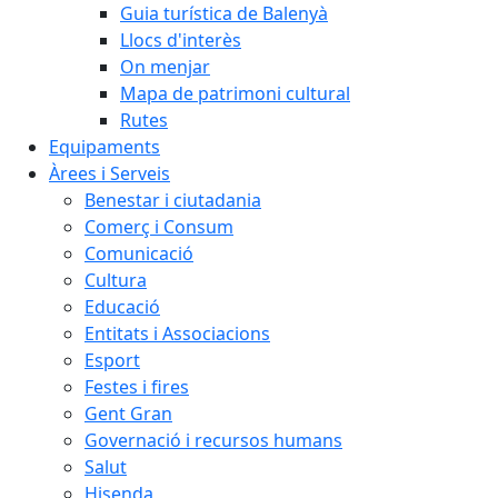
Guia turística de Balenyà
Llocs d'interès
On menjar
Mapa de patrimoni cultural
Rutes
Equipaments
Àrees i Serveis
Benestar i ciutadania
Comerç i Consum
Comunicació
Cultura
Educació
Entitats i Associacions
Esport
Festes i fires
Gent Gran
Governació i recursos humans
Salut
Hisenda