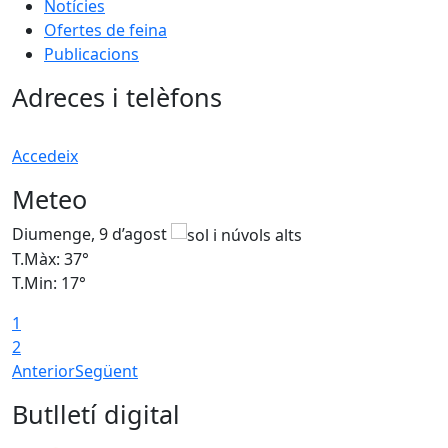
Notícies
Ofertes de feina
Publicacions
Adreces i telèfons
Accedeix
Meteo
Diumenge, 9 d’agost
D
T.Màx: 37°
T
T.Min: 17°
T
1
T
2
Anterior
Següent
Butlletí digital