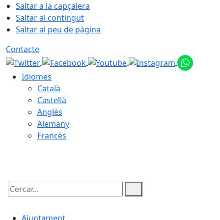
Saltar a la capçalera
Saltar al contingut
Saltar al peu de pàgina
Contacte
Idiomes
Català
Castellà
Anglès
Alemany
Francès
08.08.2026 | 13:56
Cercar:
Ajuntament