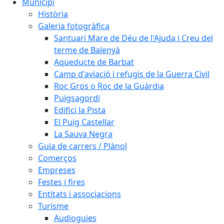
Municipi
Història
Galeria fotogràfica
Santuari Mare de Déu de l'Ajuda i Creu del
terme de Balenyà
Aqüeducte de Barbat
Camp d'aviació i refugis de la Guerra Civil
Roc Gros o Roc de la Guàrdia
Puigsagordi
Edifici la Pista
El Puig Castellar
La Sauva Negra
Guia de carrers / Plànol
Comerços
Empreses
Festes i fires
Entitats i associacions
Turisme
Audioguies