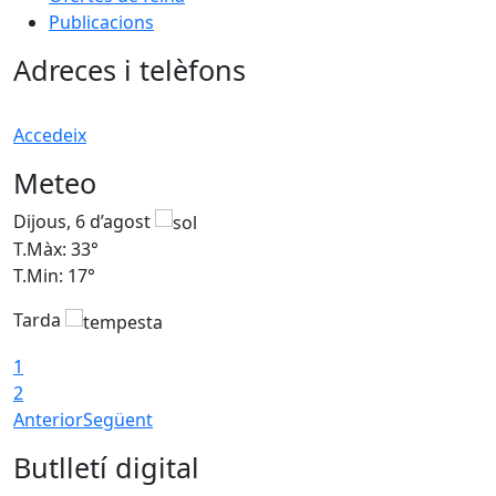
Publicacions
Adreces i telèfons
Accedeix
Meteo
Dijous, 6 d’agost
D
T.Màx: 33°
T
T.Min: 17°
T
Tarda
T
1
2
Anterior
Següent
Butlletí digital