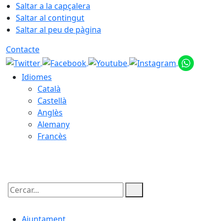
Saltar a la capçalera
Saltar al contingut
Saltar al peu de pàgina
Contacte
Idiomes
Català
Castellà
Anglès
Alemany
Francès
06.08.2026 | 00:16
Cercar:
Ajuntament