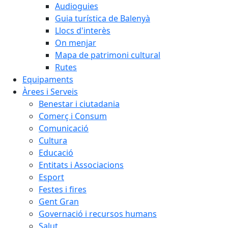
Audioguies
Guia turística de Balenyà
Llocs d'interès
On menjar
Mapa de patrimoni cultural
Rutes
Equipaments
Àrees i Serveis
Benestar i ciutadania
Comerç i Consum
Comunicació
Cultura
Educació
Entitats i Associacions
Esport
Festes i fires
Gent Gran
Governació i recursos humans
Salut