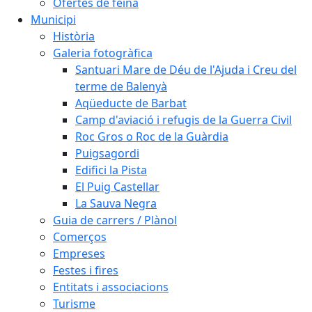
Ofertes de feina
Municipi
Història
Galeria fotogràfica
Santuari Mare de Déu de l'Ajuda i Creu del
terme de Balenyà
Aqüeducte de Barbat
Camp d'aviació i refugis de la Guerra Civil
Roc Gros o Roc de la Guàrdia
Puigsagordi
Edifici la Pista
El Puig Castellar
La Sauva Negra
Guia de carrers / Plànol
Comerços
Empreses
Festes i fires
Entitats i associacions
Turisme