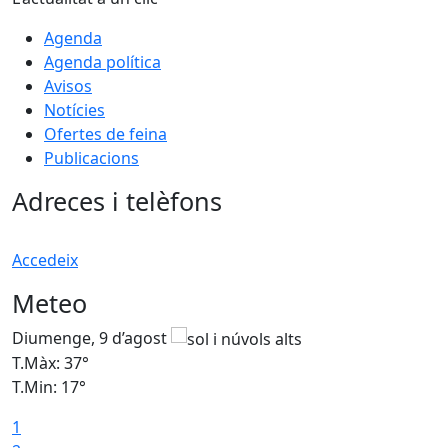
Agenda
Agenda política
Avisos
Notícies
Ofertes de feina
Publicacions
Adreces i telèfons
Accedeix
Meteo
Diumenge, 9 d’agost
D
T.Màx: 37°
T
T.Min: 17°
T
1
T