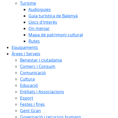
Turisme
Audioguies
Guia turística de Balenyà
Llocs d'interès
On menjar
Mapa de patrimoni cultural
Rutes
Equipaments
Àrees i Serveis
Benestar i ciutadania
Comerç i Consum
Comunicació
Cultura
Educació
Entitats i Associacions
Esport
Festes i fires
Gent Gran
Governació i recursos humans