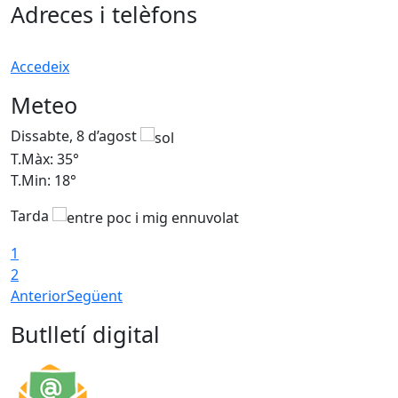
Adreces i telèfons
Accedeix
Meteo
Dissabte, 8 d’agost
D
T.Màx: 35°
T
T.Min: 18°
T
Tarda
T
1
2
Anterior
Següent
Butlletí digital